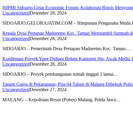
HIPMI Sidoarjo Gelar Economic Forum: Kolaborasi Bisnis Menyon
Uncategorized
Desember 28, 2024
SIDOARJO,GELORAJATIM.COM – Himpunan Pengusaha Muda In
Kepala Desa Pertapan Maduretno Kec. Taman Mengambil Sumpah da
Uncategorized
Desember 28, 2024
SIDOARJO – Pemerintah Desa Pertapan Maduretno Kec. Taman…
Konfirmasi Proyek Yang Diduga Belum Kantongi Ijin, Awak Media J
Uncategorized
Desember 28, 2024
SIDOARJO – Proyek pembangunan rumah tinggal 3 lantai…
Tanam Ganja di Pekarangan, Pria 64 Tahun di Malang Dibekuk Polis
Uncategorized
Desember 27, 2024
MALANG – Kepolisian Resor (Polres) Malang, Polda Jawa…