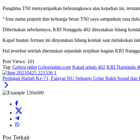
Panglima TNI menyampaikan belasungkawa atas kejadian ini, terutam
“Atas nama prajurit dan keluarga besar TNI saya sampaikan rasa duka
Diberitakan sebelumnya, KRI Nanggala 402 dinyatakan hilang konta
Kapal buatan Jerman ini dinyatakan hilang kontak saat melakukan lat
Hal tersebut setelah ditemukan sejumlah serpihan bagian KRI Nangga
Post Views:
101
Tag:
Gelora jatim
Gelorajatim.com
Kapal selam 402
KRI Nanggala 4
Peringati Harlah Ke-71, Fatayat NU Sidoarjo Gelar Bakti Sosial dan 
Pos Terkait