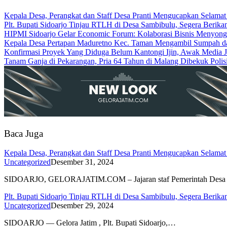
Kepala Desa, Perangkat dan Staff Desa Pranti Mengucapkan Selama
Plt. Bupati Sidoarjo Tinjau RTLH di Desa Sambibulu, Segera Berik
HIPMI Sidoarjo Gelar Economic Forum: Kolaborasi Bisnis Menyon
Kepala Desa Pertapan Maduretno Kec. Taman Mengambil Sumpah da
Konfirmasi Proyek Yang Diduga Belum Kantongi Ijin, Awak Media J
Tanam Ganja di Pekarangan, Pria 64 Tahun di Malang Dibekuk Polis
Baca Juga
Kepala Desa, Perangkat dan Staff Desa Pranti Mengucapkan Selama
Uncategorized
Desember 31, 2024
SIDOARJO, GELORAJATIM.COM – Jajaran staf Pemerintah Desa P
Plt. Bupati Sidoarjo Tinjau RTLH di Desa Sambibulu, Segera Berik
Uncategorized
Desember 29, 2024
SIDOARJO — Gelora Jatim , Plt. Bupati Sidoarjo,…