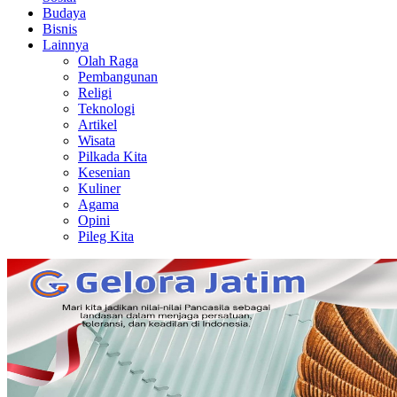
Budaya
Bisnis
Lainnya
Olah Raga
Pembangunan
Religi
Teknologi
Artikel
Wisata
Pilkada Kita
Kesenian
Kuliner
Agama
Opini
Pileg Kita