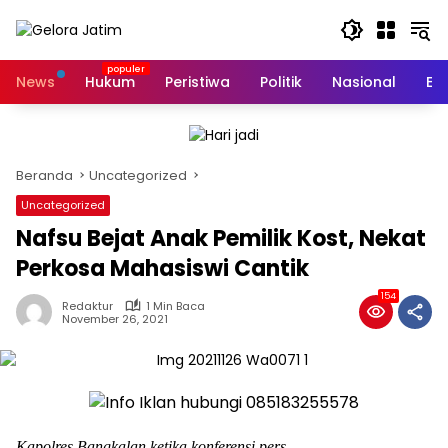
Langsung
ke
konten
News
Hukum
Peristiwa
Politik
Nasional
Ed
Beranda
Uncategorized
Uncategorized
Nafsu Bejat Anak Pemilik Kost, Nekat
Perkosa Mahasiswi Cantik
154
Redaktur
1 Min Baca
November 26, 2021
Kapolres Bangkalan ketika konferensi pers.