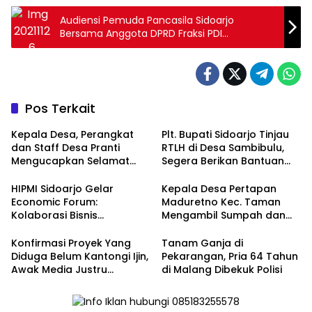
Audiensi Pemuda Pancasila Sidoarjo
Bersama Anggota DPRD Fraksi PDI
Perjuangan
Pos Terkait
Kepala Desa, Perangkat
Plt. Bupati Sidoarjo Tinjau
dan Staff Desa Pranti
RTLH di Desa Sambibulu,
Mengucapkan Selamat
Segera Berikan Bantuan
Natal 2024 dan Tahun
Renovasi
Baru 2025
HIPMI Sidoarjo Gelar
Kepala Desa Pertapan
Economic Forum:
Maduretno Kec. Taman
Kolaborasi Bisnis
Mengambil Sumpah dan
Menyongsong Era Ekonomi
Lantik 3 Perangkat Baru
Baru
Konfirmasi Proyek Yang
Tanam Ganja di
Diduga Belum Kantongi Ijin,
Pekarangan, Pria 64 Tahun
Awak Media Justru
di Malang Dibekuk Polisi
Diintimidasi Kasie
Pembangunan