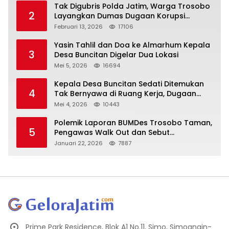
Tak Digubris Polda Jatim, Warga Trosobo
2
Layangkan Dumas Dugaan Korupsi
Oknum DPRD Sidoarjo ke Kapolri
Februari 13, 2026
17106
Yasin Tahlil dan Doa ke Almarhum Kepala
3
Desa Buncitan Digelar Dua Lokasi
Mei 5, 2026
16694
Kepala Desa Buncitan Sedati Ditemukan
4
Tak Bernyawa di Ruang Kerja, Dugaan
Bunuh Diri Menguat
Mei 4, 2026
10443
Polemik Laporan BUMDes Trosobo Taman,
5
Pengawas Walk Out dan Sebut
Kejanggalan
Januari 22, 2026
7887
Prime Park Residence, Blok A1 No.11, Simo, Simoangin-