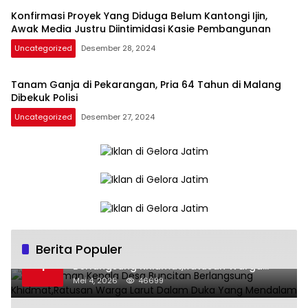
Konfirmasi Proyek Yang Diduga Belum Kantongi Ijin,
Awak Media Justru Diintimidasi Kasie Pembangunan
Uncategorized
Desember 28, 2024
Tanam Ganja di Pekarangan, Pria 64 Tahun di Malang
Dibekuk Polisi
Uncategorized
Desember 27, 2024
Berita Populer
Pemakaman Kepala Desa Buncitan
1
Berlangsung Khidmat,Ratusan Warga
Larut Dalam Duka Yang Mendalam
Mei 4, 2026
46699