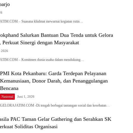
oarjo
26
TIM.COM – Suasana khidmat mewarnai kegiatan rutin…
okphand Salurkan Bantuan Dua Tenda untuk Gelora
, Perkuat Sinergi dengan Masyarakat
, 2026
ATIM.COM – Komitmen dunia usaha dalam mendukung…
PMI Kota Pekanbaru: Garda Terdepan Pelayanan
Kemanusiaan, Donor Darah, dan Penanggulangan
Bencana
Nasional
Juni 1, 2026
GELORAJATIM.COM -Di tengah berbagai tantangan sosial dan kesehatan…
sila PAC Taman Gelar Gathering dan Serahkan SK
erkuat Soliditas Organisasi