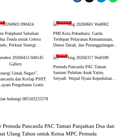
tah
Nasional
en Pokphand Salurkan
PMI Kota Pekanbaru: Garda
Dua Tenda untuk Gelora
Terdepan Pelayanan Kemanusiaan,
ndo, Perkuat Sinergi
Donor Darah, dan Penanggulangan
asyarakat
Bencana
Sosial
Pemuda Pancasila PAC Taman
Santuni Puluhan Anak Yatim,
inergi Untuk Negeri”,
Setyadi: Wujud Nyata Kepedulian
ancasila dan Korlap PSHT
Sosial
Layani Pengobatan Gratis
ir Pemuda Pancasila PAC Taman Panjatkan Doa dan
mat Ulang Tahun untuk Ketua MPC Pemuda