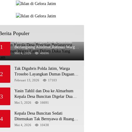
Berita Populer
Pemakaman Kepala Desa Buncitan
1
Berlangsung Khidmat,Ratusan Warga
Larut Dalam Duka Yang Mendalam
Mei 4, 2026
46696
Tak Digubris Polda Jatim, Warga
2
Trosobo Layangkan Dumas Dugaan
Korupsi Oknum DPRD Sidoarjo ke
Februari 13, 2026
17103
Kapolri
Yasin Tahlil dan Doa ke Almarhum
3
Kepala Desa Buncitan Digelar Dua
Lokasi
Mei 5, 2026
16691
Kepala Desa Buncitan Sedati
4
Ditemukan Tak Bernyawa di Ruang
Kerja, Dugaan Bunuh Diri Menguat
Mei 4, 2026
10438