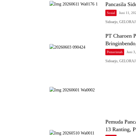
Pancasila Sid
Sosial
Juni 11, 20
Sidoarjo, GELORAJA
PT Charoen P
Bringinbendo
Pemerintah
Juni 3
Sidoarjo, GELORAJ
Pemuda Panca
13 Ranting, P