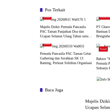
Pos Terkait
Sosial
Pemerin
Majelis Dzikir Pemuda Pancasila
PT Charo
PAC Taman Panjatkan Doa dan
Bantuan 
Ucapan Selamat Ulang Tahun untuk
Bringinbe
Ketua MPC Pemuda Pancasila
dengan M
Sosial
Sidoarjo
Sosial
Pemuda Pancasila PAC Taman Gelar
Gathering dan Serahkan SK 13
Baksos “S
Ranting, Perkuat Soliditas Organisasi
Pemuda P
Sidoarjo 
Baca Juga
Majelis Dzik
Ucapan Sela