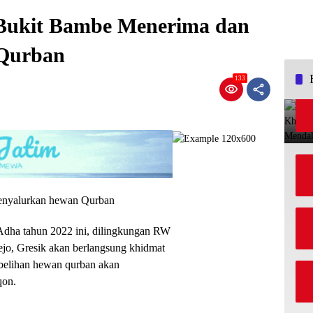
 Bukit Bambe Menerima dan
Qurban
133
nyalurkan hewan Qurban
Adha tahun 2022 ini, dilingkungan RW
o, Gresik akan berlangsung khidmat
mbelihan hewan qurban akan
qon.