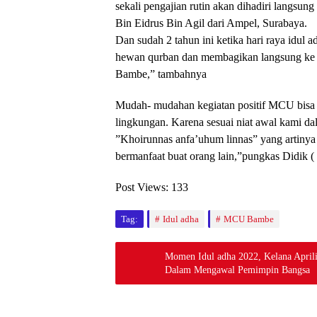
sekali pengajian rutin akan dihadiri langsu
Bin Eidrus Bin Agil dari Ampel, Surabaya.
Dan sudah 2 tahun ini ketika hari raya id
hewan qurban dan membagikan langsung ke
Bambe,” tambahnya
Mudah- mudahan kegiatan positif MCU bisa 
lingkungan. Karena sesuai niat awal kami 
”Khoirunnas anfa’uhum linnas” yang artinya
bermanfaat buat orang lain,”pungkas Didik (
Post Views:
133
Tag:
Idul adha
MCU Bambe
Momen Idul adha 2022, Kelana Apri
Dalam Mengawal Pemimpin Bangsa