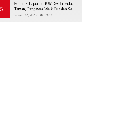
Polemik Laporan BUMDes Trosobo
5
Taman, Pengawas Walk Out dan Sebut
Kejanggalan
Januari 22, 2026
7882