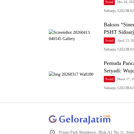
Sosial
Mei 10, 20
Sidoarjo, GELORAJ
Baksos “Sine
PSHT Sidoarj
Sosial
April 13, 2
Sidoarjo, GELORAJ
Pemuda Panca
Setyadi: Wuj
Sosial
Maret 17, 
Sidoarjo, GELORAJ
Prime Park Residence, Blok A1 No.11, Sim