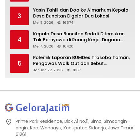
Yasin Tahlil dan Doa ke Almarhum Kepala
3
Desa Buncitan Digelar Dua Lokasi
Mei 5, 2026
16674
Kepala Desa Buncitan Sedati Ditemukan
4
Tak Bernyawa di Ruang Kerja, Dugaan
Bunuh Diri Menguat
Mei 4, 2026
10420
Polemik Laporan BUMDes Trosobo Taman,
5
Pengawas Walk Out dan Sebut
Kejanggalan
Januari 22, 2026
7867
Prime Park Residence, Blok A1 No.11, Simo, Simoangin-
angin, Kec. Wonoayu, Kabupaten Sidoarjo, Jawa Timur
61261