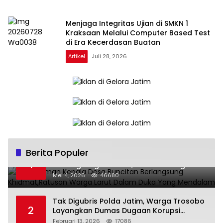
Menjaga Integritas Ujian di SMKN 1
Kraksaan Melalui Computer Based Test
di Era Kecerdasan Buatan
Artikel
Juli 28, 2026
Berita Populer
Pemakaman Kepala Desa Buncitan
1
Berlangsung Khidmat,Ratusan Warga
Larut Dalam Duka Yang Mendalam
Mei 4, 2026
46680
Tak Digubris Polda Jatim, Warga Trosobo
2
Layangkan Dumas Dugaan Korupsi
Oknum DPRD Sidoarjo ke Kapolri
Februari 13, 2026
17086