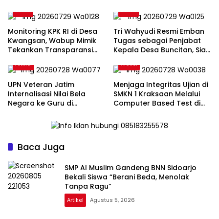
Siap Tempuh Jalur Hukum”
Tanpa Ragu”
Berita
Berita
Monitoring KPK RI di Desa
Tri Wahyudi Resmi Emban
Kwangsan, Wabup Mimik
Tugas sebagai Penjabat
Tekankan Transparansi
Kepala Desa Buncitan, Siap
dan Partisipasi Masyarakat
Lanjutkan Program
Artikel
Artikel
Pembangunan
UPN Veteran Jatim
Menjaga Integritas Ujian di
Internalisasi Nilai Bela
SMKN 1 Kraksaan Melalui
Negara ke Guru di
Computer Based Test di
Plosoklaten Kediri
Era Kecerdasan Buatan
Baca Juga
SMP Al Muslim Gandeng BNN Sidoarjo
Bekali Siswa “Berani Beda, Menolak
Tanpa Ragu”
Artikel
Agustus 5, 2026