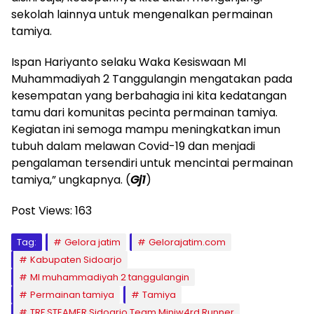
sekolah lainnya untuk mengenalkan permainan
tamiya.
Ispan Hariyanto selaku Waka Kesiswaan MI
Muhammadiyah 2 Tanggulangin mengatakan pada
kesempatan yang berbahagia ini kita kedatangan
tamu dari komunitas pecinta permainan tamiya.
Kegiatan ini semoga mampu meningkatkan imun
tubuh dalam melawan Covid-19 dan menjadi
pengalaman tersendiri untuk mencintai permainan
tamiya,” ungkapnya. (
Gj1
)
Post Views:
163
Tag:
Gelora jatim
Gelorajatim.com
Kabupaten Sidoarjo
MI muhammadiyah 2 tanggulangin
Permainan tamiya
Tamiya
TRF STEAMER Sidoarjo Team Miniw4rd Runner