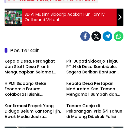
SD Al Muslim Sidoarjo Adakan Fun Family
Outbound Virtual
Pos Terkait
Kepala Desa, Perangkat
Plt. Bupati Sidoarjo Tinjau
dan Staff Desa Pranti
RTLH di Desa Sambibulu,
Mengucapkan Selamat
Segera Berikan Bantuan
Natal 2024 dan Tahun
Renovasi
Baru 2025
HIPMI Sidoarjo Gelar
Kepala Desa Pertapan
Economic Forum:
Maduretno Kec. Taman
Kolaborasi Bisnis
Mengambil Sumpah dan
Menyongsong Era Ekonomi
Lantik 3 Perangkat Baru
Baru
Konfirmasi Proyek Yang
Tanam Ganja di
Diduga Belum Kantongi Ijin,
Pekarangan, Pria 64 Tahun
Awak Media Justru
di Malang Dibekuk Polisi
Diintimidasi Kasie
Pembangunan