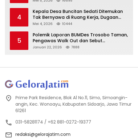
Mei 5, 2026
16695
Kepala Desa Buncitan Sedati Ditemukan
4
Tak Bernyawa di Ruang Kerja, Dugaan
Bunuh Diri Menguat
Mei 4, 2026
10444
Polemik Laporan BUMDes Trosobo Taman,
5
Pengawas Walk Out dan Sebut
Kejanggalan
Januari 22, 2026
7888
Prime Park Residence, Blok A1 No.11, Simo, Simoangin-
angin, Kec. Wonoayu, Kabupaten Sidoarjo, Jawa Timur
61261
031-58281174 / +62 881-0272-19377
redaksi@gelorajatim.com