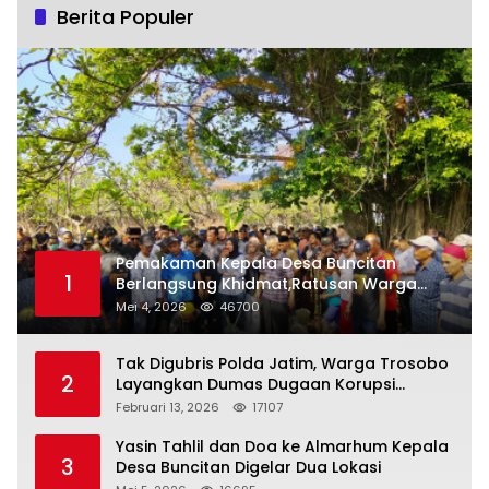
Berita Populer
Pemakaman Kepala Desa Buncitan
1
Berlangsung Khidmat,Ratusan Warga
Larut Dalam Duka Yang Mendalam
Mei 4, 2026
46700
Tak Digubris Polda Jatim, Warga Trosobo
2
Layangkan Dumas Dugaan Korupsi
Oknum DPRD Sidoarjo ke Kapolri
Februari 13, 2026
17107
Yasin Tahlil dan Doa ke Almarhum Kepala
3
Desa Buncitan Digelar Dua Lokasi