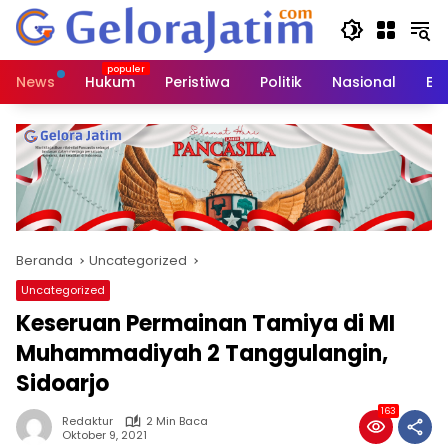
Langsung
ke
konten
News
Hukum
Peristiwa
Politik
Nasional
Ed
Beranda
Uncategorized
Uncategorized
Keseruan Permainan Tamiya di MI
Muhammadiyah 2 Tanggulangin,
Sidoarjo
163
Redaktur
2 Min Baca
Oktober 9, 2021