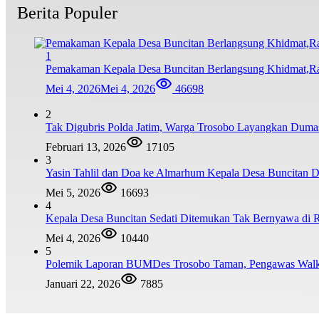
Berita Populer
1
Pemakaman Kepala Desa Buncitan Berlangsung Khidmat,R
Mei 4, 2026
Mei 4, 2026
46698
2
Tak Digubris Polda Jatim, Warga Trosobo Layangkan Dum
Februari 13, 2026
17105
3
Yasin Tahlil dan Doa ke Almarhum Kepala Desa Buncitan D
Mei 5, 2026
16693
4
Kepala Desa Buncitan Sedati Ditemukan Tak Bernyawa di 
Mei 4, 2026
10440
5
Polemik Laporan BUMDes Trosobo Taman, Pengawas Walk 
Januari 22, 2026
7885