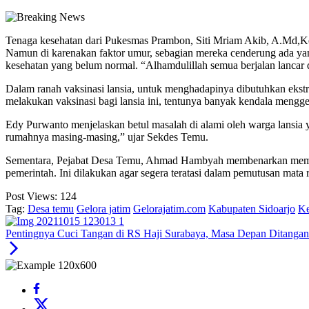
Tenaga kesehatan dari Pukesmas Prambon, Siti Mriam Akib, A.Md,Keb
Namun di karenakan faktor umur, sebagian mereka cenderung ada yan
kesehatan yang belum normal. “Alhamdulillah semua berjalan lancar 
Dalam ranah vaksinasi lansia, untuk menghadapinya dibutuhkan ekst
melakukan vaksinasi bagi lansia ini, tentunya banyak kendala mengge
Edy Purwanto menjelaskan betul masalah di alami oleh warga lansia ya
rumahnya masing-masing,” ujar Sekdes Temu.
Sementara, Pejabat Desa Temu, Ahmad Hambyah membenarkan memang s
pemerintah. Ini dilakukan agar segera teratasi dalam pemutusan mata 
Post Views:
124
Tag:
Desa temu
Gelora jatim
Gelorajatim.com
Kabupaten Sidoarjo
Ke
Pentingnya Cuci Tangan di RS Haji Surabaya, Masa Depan Ditangan