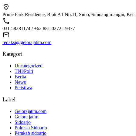
Prime Park Residence, Blok A1 No.11, Simo, Simoangin-angin, Kec
031-58281174 / +62 881-0272-19377
redaksi@gelorajatim.com
Kategori
Uncategorized
TNI/Polri
Berita
News
Peristiwa
Label
Gelorajatim.com
Gelora jatim
Sidoarjo
Polresta Sidoarjo
Pemkab sidoarjo