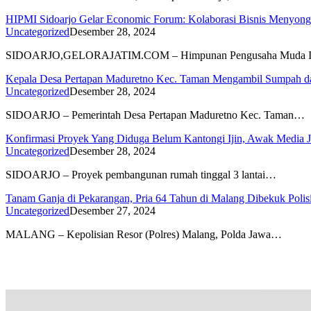
HIPMI Sidoarjo Gelar Economic Forum: Kolaborasi Bisnis Menyon
Uncategorized
Desember 28, 2024
SIDOARJO,GELORAJATIM.COM – Himpunan Pengusaha Muda In
Kepala Desa Pertapan Maduretno Kec. Taman Mengambil Sumpah da
Uncategorized
Desember 28, 2024
SIDOARJO – Pemerintah Desa Pertapan Maduretno Kec. Taman…
Konfirmasi Proyek Yang Diduga Belum Kantongi Ijin, Awak Media J
Uncategorized
Desember 28, 2024
SIDOARJO – Proyek pembangunan rumah tinggal 3 lantai…
Tanam Ganja di Pekarangan, Pria 64 Tahun di Malang Dibekuk Polis
Uncategorized
Desember 27, 2024
MALANG – Kepolisian Resor (Polres) Malang, Polda Jawa…