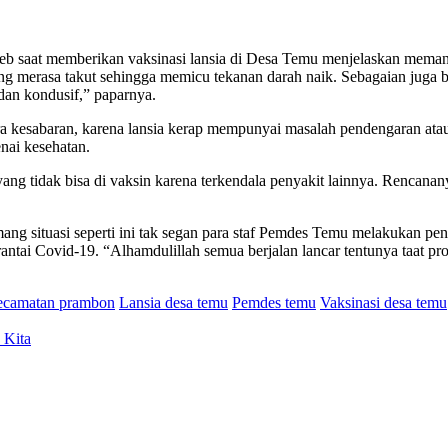
 saat memberikan vaksinasi lansia di Desa Temu menjelaskan memang d
g merasa takut sehingga memicu tekanan darah naik. Sebagaian juga be
dan kondusif,” paparnya.
ra kesabaran, karena lansia kerap mempunyai masalah pendengaran at
nai kesehatan.
ng tidak bisa di vaksin karena terkendala penyakit lainnya. Rencanany
ituasi seperti ini tak segan para staf Pemdes Temu melakukan pendek
rantai Covid-19. “Alhamdulillah semua berjalan lancar tentunya taat pr
camatan prambon
Lansia desa temu
Pemdes temu
Vaksinasi desa temu
 Kita