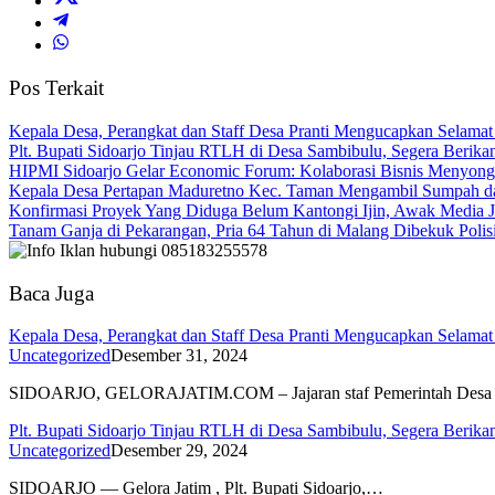
Pos Terkait
Kepala Desa, Perangkat dan Staff Desa Pranti Mengucapkan Selama
Plt. Bupati Sidoarjo Tinjau RTLH di Desa Sambibulu, Segera Berik
HIPMI Sidoarjo Gelar Economic Forum: Kolaborasi Bisnis Menyon
Kepala Desa Pertapan Maduretno Kec. Taman Mengambil Sumpah da
Konfirmasi Proyek Yang Diduga Belum Kantongi Ijin, Awak Media J
Tanam Ganja di Pekarangan, Pria 64 Tahun di Malang Dibekuk Polis
Baca Juga
Kepala Desa, Perangkat dan Staff Desa Pranti Mengucapkan Selama
Uncategorized
Desember 31, 2024
SIDOARJO, GELORAJATIM.COM – Jajaran staf Pemerintah Desa P
Plt. Bupati Sidoarjo Tinjau RTLH di Desa Sambibulu, Segera Berik
Uncategorized
Desember 29, 2024
SIDOARJO — Gelora Jatim , Plt. Bupati Sidoarjo,…