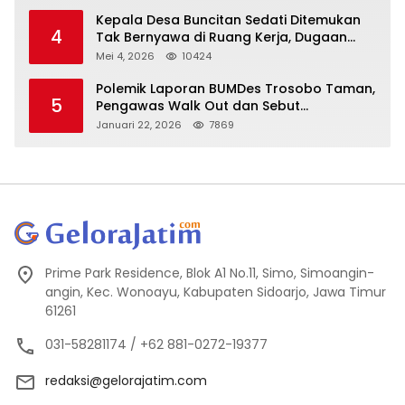
Kepala Desa Buncitan Sedati Ditemukan
4
Tak Bernyawa di Ruang Kerja, Dugaan
Bunuh Diri Menguat
Mei 4, 2026
10424
Polemik Laporan BUMDes Trosobo Taman,
5
Pengawas Walk Out dan Sebut
Kejanggalan
Januari 22, 2026
7869
Prime Park Residence, Blok A1 No.11, Simo, Simoangin-
angin, Kec. Wonoayu, Kabupaten Sidoarjo, Jawa Timur
61261
031-58281174 / +62 881-0272-19377
redaksi@gelorajatim.com