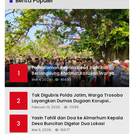
Berita Populer
Pemakaman Kepala Desa Buncitan
1
Berlangsung Khidmat,Ratusan Warga
Larut Dalam Duka Yang Mendalam
Mei 4, 2026
46683
Tak Digubris Polda Jatim, Warga Trosobo
2
Layangkan Dumas Dugaan Korupsi
Oknum DPRD Sidoarjo ke Kapolri
Februari 13, 2026
17089
Yasin Tahlil dan Doa ke Almarhum Kepala
3
Desa Buncitan Digelar Dua Lokasi
Mei 5, 2026
16677