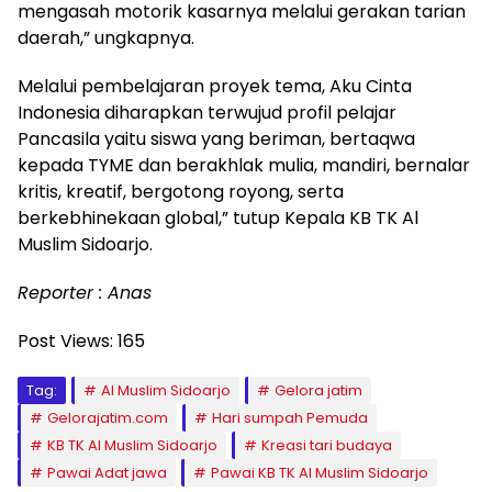
mengasah motorik kasarnya melalui gerakan tarian
daerah,” ungkapnya.
Melalui pembelajaran proyek tema, Aku Cinta
Indonesia diharapkan terwujud profil pelajar
Pancasila yaitu siswa yang beriman, bertaqwa
kepada TYME dan berakhlak mulia, mandiri, bernalar
kritis, kreatif, bergotong royong, serta
berkebhinekaan global,” tutup Kepala KB TK Al
Muslim Sidoarjo.
Reporter : Anas
Post Views:
165
Tag:
Al Muslim Sidoarjo
Gelora jatim
Gelorajatim.com
Hari sumpah Pemuda
KB TK Al Muslim Sidoarjo
Kreasi tari budaya
Pawai Adat jawa
Pawai KB TK Al Muslim Sidoarjo