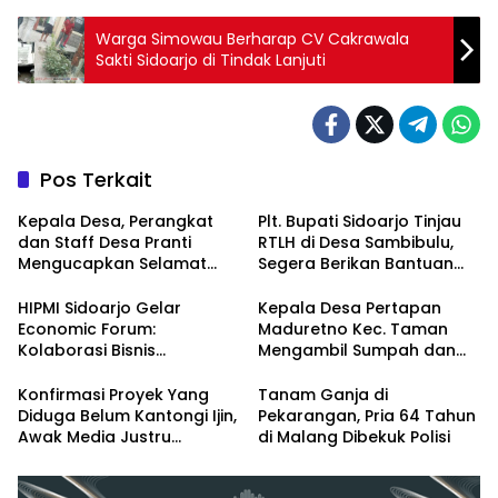
Warga Simowau Berharap CV Cakrawala
Sakti Sidoarjo di Tindak Lanjuti
Pos Terkait
Kepala Desa, Perangkat
Plt. Bupati Sidoarjo Tinjau
dan Staff Desa Pranti
RTLH di Desa Sambibulu,
Mengucapkan Selamat
Segera Berikan Bantuan
Natal 2024 dan Tahun
Renovasi
Baru 2025
HIPMI Sidoarjo Gelar
Kepala Desa Pertapan
Economic Forum:
Maduretno Kec. Taman
Kolaborasi Bisnis
Mengambil Sumpah dan
Menyongsong Era Ekonomi
Lantik 3 Perangkat Baru
Baru
Konfirmasi Proyek Yang
Tanam Ganja di
Diduga Belum Kantongi Ijin,
Pekarangan, Pria 64 Tahun
Awak Media Justru
di Malang Dibekuk Polisi
Diintimidasi Kasie
Pembangunan