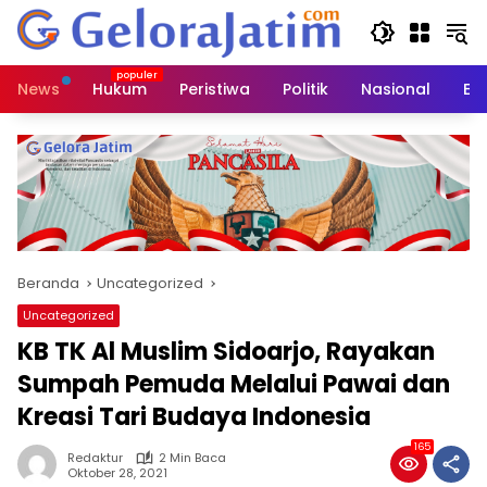
Langsung
ke
konten
News
Hukum
Peristiwa
Politik
Nasional
Ed
Beranda
Uncategorized
Uncategorized
KB TK Al Muslim Sidoarjo, Rayakan
Sumpah Pemuda Melalui Pawai dan
Kreasi Tari Budaya Indonesia
165
Redaktur
2 Min Baca
Oktober 28, 2021