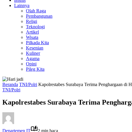
Bisnis
Lainnya
Olah Raga
Pembangunan
Religi
Teknologi
Artikel
Wisata
Pilkada Kita
Kesenian
Kuliner
Agama
Opini
Pileg Kita
Beranda
TNI/Polri
Kapolrestabes Surabaya Terima Penghargaan di 
TNI/Polri
Kapolrestabes Surabaya Terima Pengharg
Departemen IT
2 min baca