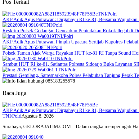
Pos Terkait
TNI/Polri
AKP Adik Agus Putrawan: Dirgahayu RI ke-81, Bersama Wujudkan In
TNI/Polri
Reskrim Polsek Gedangan Gencarkan Penindakan Rokok Ilegal di D
TNI/Polri
AKP Adik Agus Putrawan Pimpin Upacara Sertijab Kapolres Pelabuha
TNI/Polri
Polsek Taman Ajak Warga Rayakan HUT ke-81 RI Tanpa Sound Hor
TNI/Polri
Sambut HUT RI ke-81, Satlantas Polresta Sidoarjo Buka Layanan SI
TNI/Polri
Prestasi Gemilang, Satresnarkoba Polres Pelabuhan Tanjung Perak T
Baca Juga
AKP Adik Agus Putrawan: Dirgahayu RI ke-81, Bersama Wujudkan In
TNI/Polri
Agustus 8, 2026
Surabaya, GELORAJATIM.COM – Dalam rangka memperingati Ha