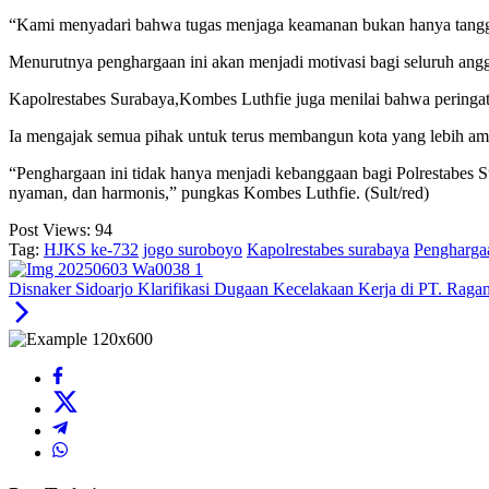
“Kami menyadari bahwa tugas menjaga keamanan bukan hanya tanggun
Menurutnya penghargaan ini akan menjadi motivasi bagi seluruh ang
Kapolrestabes Surabaya,Kombes Luthfie juga menilai bahwa peringata
Ia mengajak semua pihak untuk terus membangun kota yang lebih am
“Penghargaan ini tidak hanya menjadi kebanggaan bagi Polrestabes S
nyaman, dan harmonis,” pungkas Kombes Luthfie. (Sult/red)
Post Views:
94
Tag:
HJKS ke-732
jogo suroboyo
Kapolrestabes surabaya
Pengharga
Disnaker Sidoarjo Klarifikasi Dugaan Kecelakaan Kerja di PT. Rag