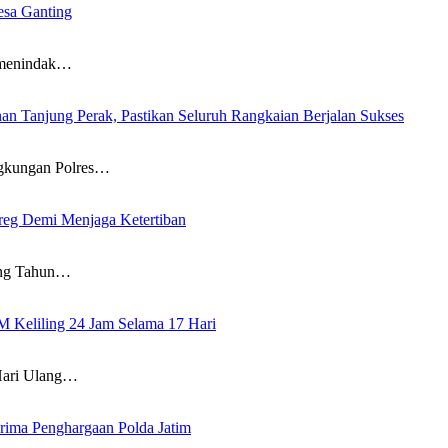
esa Ganting
 menindak…
n Tanjung Perak, Pastikan Seluruh Rangkaian Berjalan Sukses
gkungan Polres…
eg Demi Menjaga Ketertiban
ang Tahun…
M Keliling 24 Jam Selama 17 Hari
ari Ulang…
erima Penghargaan Polda Jatim