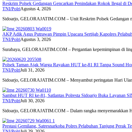
Reskrim Polsek Gedangan Gencarkan Penindakan Rokok Ilegal di D
TNI/Polri
Agustus 4, 2026
Sidoarjo, GELORAJATIM.COM – Unit Reskrim Polsek Gedangan
AKP Adik Agus Putrawan Pimpin Upacara Sertijab Kapolres Pelabuha
TNI/Polri
Agustus 3, 2026
Surabaya, GELORAJATIM.COM – Pergantian kepemimpinan di lin
Polsek Taman Ajak Warga Rayakan HUT ke-81 RI Tanpa Sound Hor
TNI/Polri
Juli 31, 2026
Sidoarjo, GELORAJATIM.COM – Menyambut peringatan Hari Ul
Sambut HUT RI ke-81, Satlantas Polresta Sidoarjo Buka Layanan SI
TNI/Polri
Juli 30, 2026
Sidoarjo, GELORAJATIM.COM – Dalam rangka menyemarakkan H
Prestasi Gemilang, Satresnarkoba Polres Pelabuhan Tanjung Perak T
TNI/Polri
Juli 29, 2026