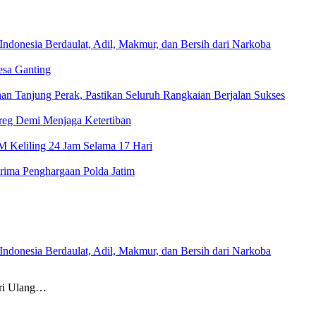
donesia Berdaulat, Adil, Makmur, dan Bersih dari Narkoba
esa Ganting
n Tanjung Perak, Pastikan Seluruh Rangkaian Berjalan Sukses
eg Demi Menjaga Ketertiban
M Keliling 24 Jam Selama 17 Hari
erima Penghargaan Polda Jatim
donesia Berdaulat, Adil, Makmur, dan Bersih dari Narkoba
ri Ulang…