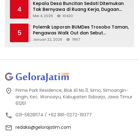
Kepala Desa Buncitan Sedati Ditemukan
4
Tak Bernyawa di Ruang Kerja, Dugaan
Bunuh Diri Menguat
Mei 4, 2026
10420
Polemik Laporan BUMDes Trosobo Taman,
5
Pengawas Walk Out dan Sebut
Kejanggalan
Januari 22, 2026
7867
Prime Park Residence, Blok A1 No.11, Simo, Simoangin-
angin, Kec. Wonoayu, Kabupaten Sidoarjo, Jawa Timur
61261
031-58281174 / +62 881-0272-19377
redaksi@gelorajatim.com