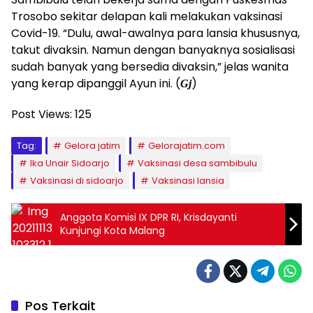
Trosobo sekitar delapan kali melakukan vaksinasi
Covid-19. “Dulu, awal-awalnya para lansia khususnya,
takut divaksin. Namun dengan banyaknya sosialisasi
sudah banyak yang bersedia divaksin,” jelas wanita
yang kerap dipanggil Ayun ini. (
)
Gj
Post Views:
125
Tag:
Gelora jatim
Gelorajatim.com
Ika Unair Sidoarjo
Vaksinasi desa sambibulu
Vaksinasi di sidoarjo
Vaksinasi lansia
Anggota Komisi IX DPR RI, Krisdayanti
Kunjungi Kota Malang
Pos Terkait