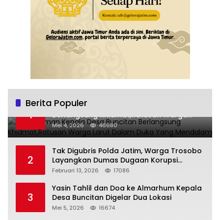
Berita Populer
Pemakaman Kepala Desa Buncitan
1
Berlangsung Khidmat,Ratusan Warga
Larut Dalam Duka Yang Mendalam
Mei 4, 2026
46680
Tak Digubris Polda Jatim, Warga Trosobo
2
Layangkan Dumas Dugaan Korupsi
Oknum DPRD Sidoarjo ke Kapolri
Februari 13, 2026
17086
Yasin Tahlil dan Doa ke Almarhum Kepala
3
Desa Buncitan Digelar Dua Lokasi
Mei 5, 2026
16674