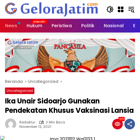
Langsung
ke
konten
News
Hukum
Peristiwa
Politik
Nasional
Ed
Beranda
Uncategorized
Uncategorized
Ika Unair Sidoarjo Gunakan
Pendekatan Khusus Vaksinasi Lansia
125
Redaktur
2 Min Baca
November 12, 2021