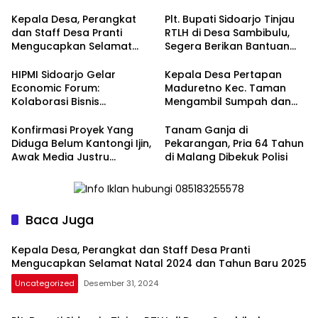
Kepala Desa, Perangkat
Plt. Bupati Sidoarjo Tinjau
dan Staff Desa Pranti
RTLH di Desa Sambibulu,
Mengucapkan Selamat
Segera Berikan Bantuan
Natal 2024 dan Tahun
Renovasi
Baru 2025
HIPMI Sidoarjo Gelar
Kepala Desa Pertapan
Economic Forum:
Maduretno Kec. Taman
Kolaborasi Bisnis
Mengambil Sumpah dan
Menyongsong Era Ekonomi
Lantik 3 Perangkat Baru
Baru
Konfirmasi Proyek Yang
Tanam Ganja di
Diduga Belum Kantongi Ijin,
Pekarangan, Pria 64 Tahun
Awak Media Justru
di Malang Dibekuk Polisi
Diintimidasi Kasie
Pembangunan
Baca Juga
Kepala Desa, Perangkat dan Staff Desa Pranti
Mengucapkan Selamat Natal 2024 dan Tahun Baru 2025
Uncategorized
Desember 31, 2024