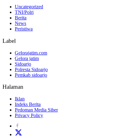
Uncategorized
TNI/Polri
Berita
News
Peristiwa
Label
Gelorajatim.com
Gelora jatim
Sidoarjo
Polresta Sidoarjo
Pemkab sidoarjo
Halaman
Iklan
Indeks Berita
Pedoman Media Siber
Privacy Policy