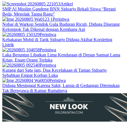
Artikel
SMP Al Muslim Gandeng BNN Sidoarjo Bekali Siswa “Berani
Beda, Menolak Tanpa Ragu”
Peristiwa
Nobar di Warkop Sendok Gula Buduran Ricuh, Diduga Diserang
Kelompok Tak Dikenal dengan Kembang Api
Peristiwa
Kebakaran Mobil di Tarik Sidoarjo Diduga Akibat Korsleting
Listrik
Peristiwa
Laka Beruntun Libatkan Lima Kendaraan di Depan Samsat Lama
Krian, Enam Orang Terluka
Peristiwa
Kurang dari Satu jam, Dua Kecelakaan di Taman Sidoarjo
Sebabkan Empat Korban Luka
Peristiwa
Diduga Meninggal Karena Sakit, Lansia di Gedangan Ditemukan
Tak Bernyawa di Kamar Rumahnya