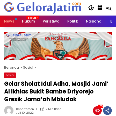
Langsung
ke
konten
News
Hukum
Peristiwa
Politik
Nasional
Ed
Beranda
Sosial
Sosial
Gelar Sholat Idul Adha, Masjid Jami’
Al Ikhlas Bukit Bambe Driyorejo
Gresik Jama’ah Mbludak
155
Departemen IT
2 Min Baca
Juli 10, 2022