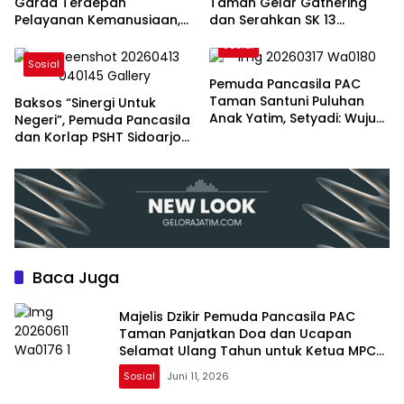
Garda Terdepan
Taman Gelar Gathering
Pelayanan Kemanusiaan,
dan Serahkan SK 13
Donor Darah, dan
Ranting, Perkuat Soliditas
Sosial
Penanggulangan Bencana
Organisasi
Sosial
Pemuda Pancasila PAC
Taman Santuni Puluhan
Baksos “Sinergi Untuk
Anak Yatim, Setyadi: Wujud
Negeri”, Pemuda Pancasila
Nyata Kepedulian Sosial
dan Korlap PSHT Sidoarjo
Layani Pengobatan Gratis
Baca Juga
Majelis Dzikir Pemuda Pancasila PAC
Taman Panjatkan Doa dan Ucapan
Selamat Ulang Tahun untuk Ketua MPC
Pemuda Pancasila Sidoarjo
Sosial
Juni 11, 2026