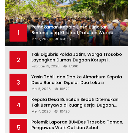
Pemakaman Kepala Desa Buncitan
1
Berlangsung Khidmat,Ratusan Warga
Larut Dalam Duka Yang Mendalam
Mei 4, 2026
46686
Tak Digubris Polda Jatim, Warga Trosobo
2
Layangkan Dumas Dugaan Korupsi
Oknum DPRD Sidoarjo ke Kapolri
Februari 13, 2026
17090
Yasin Tahlil dan Doa ke Almarhum Kepala
3
Desa Buncitan Digelar Dua Lokasi
Mei 5, 2026
16679
Kepala Desa Buncitan Sedati Ditemukan
4
Tak Bernyawa di Ruang Kerja, Dugaan
Bunuh Diri Menguat
Mei 4, 2026
10426
Polemik Laporan BUMDes Trosobo Taman,
5
Pengawas Walk Out dan Sebut