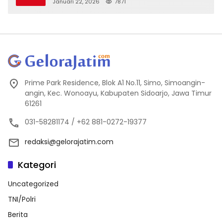
Kejanggalan
Januari 22, 2026
7871
Prime Park Residence, Blok A1 No.11, Simo, Simoangin-
angin, Kec. Wonoayu, Kabupaten Sidoarjo, Jawa Timur
61261
031-58281174 / +62 881-0272-19377
redaksi@gelorajatim.com
Kategori
Uncategorized
TNI/Polri
Berita