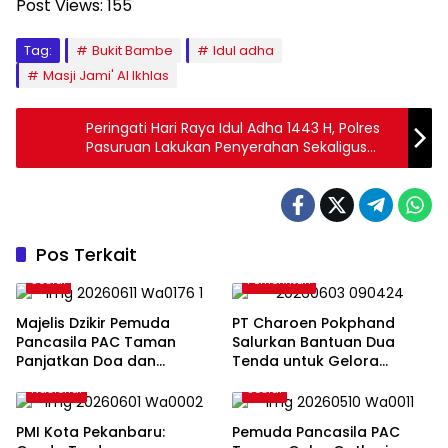
Post Views:
155
Tag:
Bukit Bambe
Idul adha
Masji Jami' Al Ikhlas
Peringati Hari Raya Idul Adha 1443 H, Polres
Pasuruan Lakukan Penyerahan Sekaligus
Pemotongan Hewan Kurban
Pos Terkait
Sosial
Pemerintah
Majelis Dzikir Pemuda
PT Charoen Pokphand
Pancasila PAC Taman
Salurkan Bantuan Dua
Panjatkan Doa dan
Tenda untuk Gelora
Ucapan Selamat Ulang
Bringinbendo, Perkuat
Nasional
Sosial
Tahun untuk Ketua MPC
Sinergi dengan
Pemuda Pancasila Sidoarjo
Masyarakat
PMI Kota Pekanbaru:
Pemuda Pancasila PAC