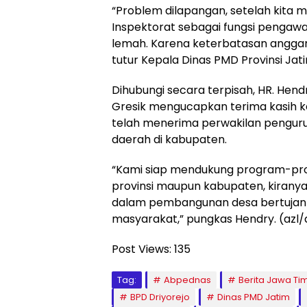
“Problem dilapangan, setelah kita
Inspektorat sebagai fungsi pengawa
lemah. Karena keterbatasan anggar
tutur Kepala Dinas PMD Provinsi Jat
Dihubungi secara terpisah, HR. H
Gresik mengucapkan terima kasih 
telah menerima perwakilan penguru
daerah di kabupaten.
“Kami siap mendukung program-pr
provinsi maupun kabupaten, kiranya 
dalam pembangunan desa bertujan 
masyarakat,” pungkas Hendry. (azl/
Post Views:
135
Tag:
Abpednas
Berita Jawa Ti
BPD Driyorejo
Dinas PMD Jatim