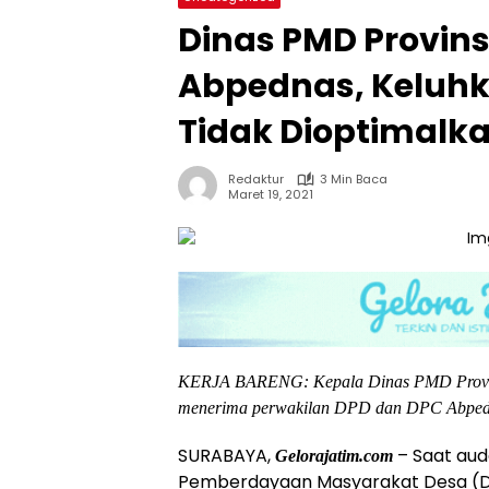
Dinas PMD Provins
Abpednas, Keluh
Tidak Dioptimalk
Redaktur
3 Min Baca
Maret 19, 2021
KERJA BARENG: Kepala Dinas PMD Provin
menerima perwakilan DPD dan DPC Abped
SURABAYA,
– Saat aud
Gelorajatim.com
Pemberdayaan Masyarakat Desa (DP