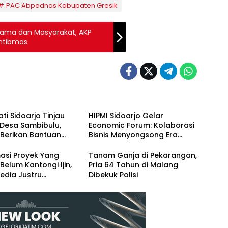
PAC Abpednas Kabupaten Gresik
gama dan Masyarakat, AKP
mtibmas
ati Sidoarjo Tinjau
HIPMI Sidoarjo Gelar
 Desa Sambibulu,
Economic Forum: Kolaborasi
 Berikan Bantuan
Bisnis Menyongsong Era
si
Ekonomi Baru
asi Proyek Yang
Tanam Ganja di Pekarangan,
Belum Kantongi Ijin,
Pria 64 Tahun di Malang
edia Justru
Dibekuk Polisi
dasi Kasie
ngunan