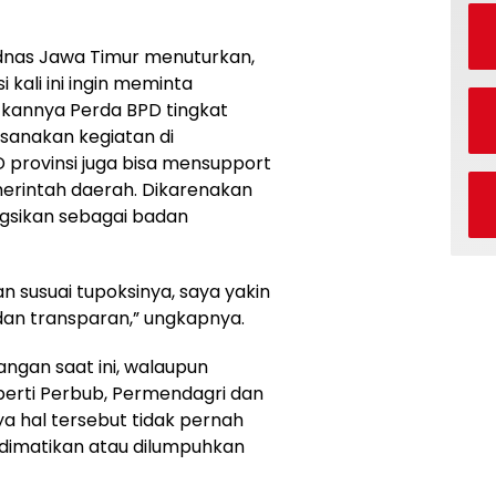
ednas Jawa Timur menuturkan,
kali ini ingin meminta
tkannya Perda BPD tingkat
sanakan kegiatan di
 provinsi juga bisa mensupport
merintah daerah. Dikarenakan
gsikan sebagai badan
n susuai tupoksinya, saya yakin
dan transparan,” ungkapnya.
ngan saat ini, walaupun
perti Perbub, Permendagri dan
ya hal tersebut tidak pernah
 dimatikan atau dilumpuhkan