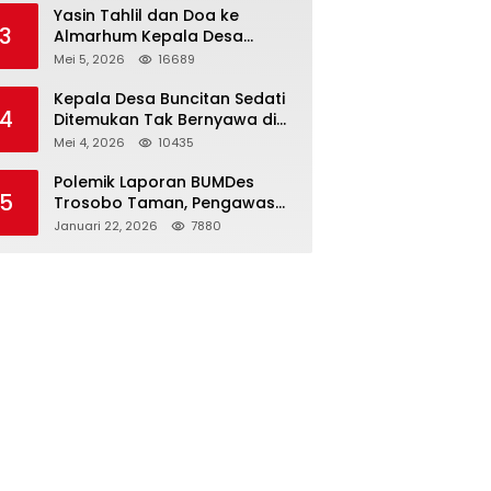
Kapolri
Yasin Tahlil dan Doa ke
3
Almarhum Kepala Desa
Buncitan Digelar Dua Lokasi
Mei 5, 2026
16689
Kepala Desa Buncitan Sedati
4
Ditemukan Tak Bernyawa di
Ruang Kerja, Dugaan Bunuh
Mei 4, 2026
10435
Diri Menguat
Polemik Laporan BUMDes
5
Trosobo Taman, Pengawas
Walk Out dan Sebut
Januari 22, 2026
7880
Kejanggalan