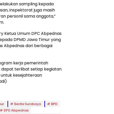
 melakukan sampling kepada
san, inspektorat juga masih
an personil sama anggota,”
im.
endry Ketua Umum DPC Abpednas
kepada DPMD Jawa Timur yang
s Abpednas dari berbagai
ogram kerja pemerintah
dapat terlibat setiap kegiatan
untuk kesejahteraan
adi)
mur
Berita Surabaya
BPD
DPD Abpednas