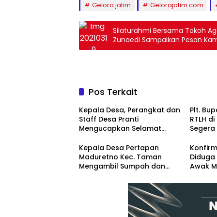
Gelora jatim
Gelorajatim.com
Silaturahmi Bersama Tokoh A
Zunaedi Sampaikan Pesan Ka
Pos Terkait
Kepala Desa, Perangkat dan
Plt. Bup
Staff Desa Pranti
RTLH di
Mengucapkan Selamat
Segera
Natal 2024 dan Tahun Baru
Renova
2025
Kepala Desa Pertapan
Konfirm
Maduretno Kec. Taman
Diduga 
Mengambil Sumpah dan
Awak M
Lantik 3 Perangkat Baru
Diintimi
Pemba