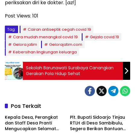
periksakan diri ke dokter. [
azl
]
Post Views:
101
Tag:
Cairan antiseptik cegah covid 19
Cara mudah menangkal covid 19
Gejala covid 19
Gelora jatim
Gelorajatim.com
Kebersihan lingkungan keluarga
Sekolah Barunawati Surabaya Canangkan
Gerakan Pola Hidup Sehat
Pos Terkait
Kepala Desa, Perangkat
Plt. Bupati Sidoarjo Tinjau
dan Staff Desa Pranti
RTLH di Desa Sambibulu,
Mengucapkan Selamat
Segera Berikan Bantuan
Natal 2024 dan Tahun
Renovasi