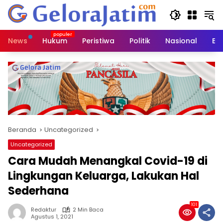
Langsung
ke
konten
News
Hukum
Peristiwa
Politik
Nasional
Ed
Beranda
Uncategorized
Uncategorized
Cara Mudah Menangkal Covid-19 di
Lingkungan Keluarga, Lakukan Hal
Sederhana
101
Redaktur
2 Min Baca
Agustus 1, 2021