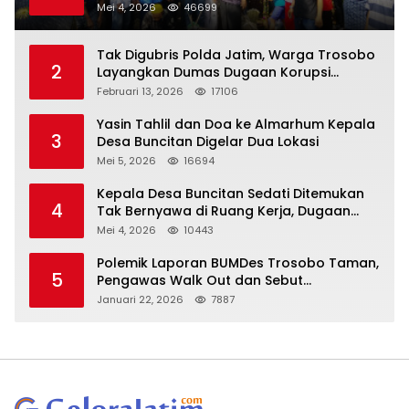
Larut Dalam Duka Yang Mendalam
Mei 4, 2026
46699
Tak Digubris Polda Jatim, Warga Trosobo
2
Layangkan Dumas Dugaan Korupsi
Oknum DPRD Sidoarjo ke Kapolri
Februari 13, 2026
17106
Yasin Tahlil dan Doa ke Almarhum Kepala
3
Desa Buncitan Digelar Dua Lokasi
Mei 5, 2026
16694
Kepala Desa Buncitan Sedati Ditemukan
4
Tak Bernyawa di Ruang Kerja, Dugaan
Bunuh Diri Menguat
Mei 4, 2026
10443
Polemik Laporan BUMDes Trosobo Taman,
5
Pengawas Walk Out dan Sebut
Kejanggalan
Januari 22, 2026
7887