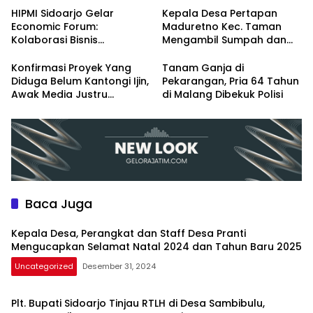
Baru 2025
HIPMI Sidoarjo Gelar
Kepala Desa Pertapan
Economic Forum:
Maduretno Kec. Taman
Kolaborasi Bisnis
Mengambil Sumpah dan
Menyongsong Era Ekonomi
Lantik 3 Perangkat Baru
Baru
Konfirmasi Proyek Yang
Tanam Ganja di
Diduga Belum Kantongi Ijin,
Pekarangan, Pria 64 Tahun
Awak Media Justru
di Malang Dibekuk Polisi
Diintimidasi Kasie
Pembangunan
Baca Juga
Kepala Desa, Perangkat dan Staff Desa Pranti
Mengucapkan Selamat Natal 2024 dan Tahun Baru 2025
Uncategorized
Desember 31, 2024
Plt. Bupati Sidoarjo Tinjau RTLH di Desa Sambibulu,