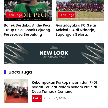
Olah Raga
Olah Raga
Bonek Berduka, Andie Peci
Garudayaksa FC Gelar
Tutup Usia; Sosok Pejuang
Seleksi EPA di Sidoarjo,
Persebaya Berpulang
Lapangan Gelora
Bringinbendo Kian Dilirik
Klub Nasional
Baca Juga
Kekompakan Forkopimcam dan PKDI
Sedati Terlihat dalam Senam Rutin di
Desa Tambak Cemandi
Berita
Agustus 7, 2026