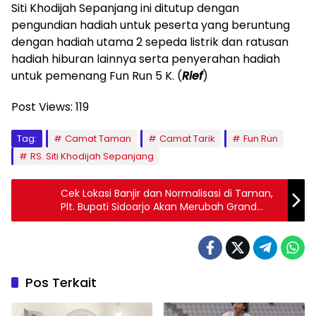
Siti Khodijah Sepanjang ini ditutup dengan
pengundian hadiah untuk peserta yang beruntung
dengan hadiah utama 2 sepeda listrik dan ratusan
hadiah hiburan lainnya serta penyerahan hadiah
untuk pemenang Fun Run 5 K. (
Rief
)
Post Views:
119
Tag:
Camat Taman
Camat Tarik
Fun Run
RS. Siti Khodijah Sepanjang
Cek Lokasi Banjir dan Normalisasi di Taman,
Plt. Bupati Sidoarjo Akan Merubah Grand
Design Agar Bebas Banjir
Pos Terkait