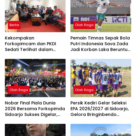
Berita
Olah Raga
Kekompakan
Pemain Timnas Sepak Bola
Forkopimcam dan PKDI
Putri Indonesia Sava Zada
Sedati Terlihat dalam
Jadi Korban Laka Beruntun
Senam Rutin di Desa
di Krian, Jalani Perawatan
Tambak Cemandi
Intensif
Olah Raga
Olah Raga
Nobar Final Piala Dunia
Persik Kediri Gelar Seleksi
2026 Bersama Forkopimda
EPA 2026/2027 di Sidoarjo,
Sidoarjo Sukses Digelar,
Gelora Bringinbendo
Berikut Daftar Lengkap
Kembali Jadi Magnet
Pemenang Doorprize
Talenta Muda