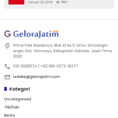
Kejanggalan
Januari 22, 2026
7881
Prime Park Residence, Blok A1 No.11, Simo, Simoangin-
angin, Kec. Wonoayu, Kabupaten Sidoarjo, Jawa Timur
61261
031-58281174 / +62 881-0272-19377
redaksi@gelorajatim.com
Kategori
Uncategorized
TNI/Polri
Berita