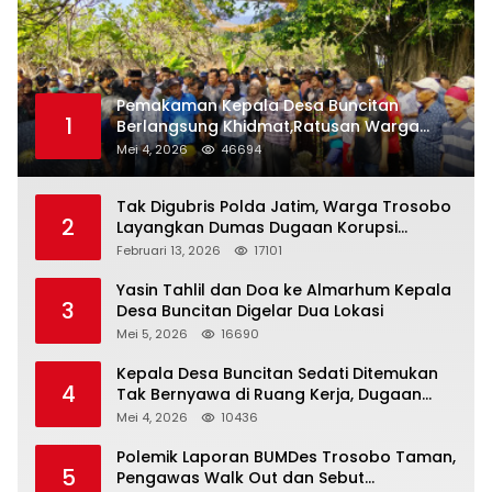
Pemakaman Kepala Desa Buncitan
1
Berlangsung Khidmat,Ratusan Warga
Larut Dalam Duka Yang Mendalam
Mei 4, 2026
46694
Tak Digubris Polda Jatim, Warga Trosobo
2
Layangkan Dumas Dugaan Korupsi
Oknum DPRD Sidoarjo ke Kapolri
Februari 13, 2026
17101
Yasin Tahlil dan Doa ke Almarhum Kepala
3
Desa Buncitan Digelar Dua Lokasi
Mei 5, 2026
16690
Kepala Desa Buncitan Sedati Ditemukan
4
Tak Bernyawa di Ruang Kerja, Dugaan
Bunuh Diri Menguat
Mei 4, 2026
10436
Polemik Laporan BUMDes Trosobo Taman,
5
Pengawas Walk Out dan Sebut