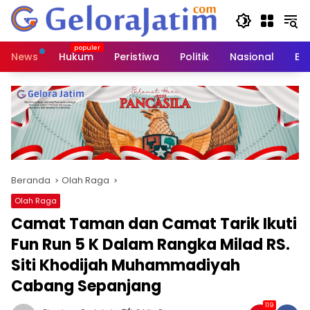
Langsung
ke
konten
News
Hukum
Peristiwa
Politik
Nasional
Ed
Beranda
Olah Raga
Olah Raga
Camat Taman dan Camat Tarik Ikuti
Fun Run 5 K Dalam Rangka Milad RS.
Siti Khodijah Muhammadiyah
Cabang Sepanjang
119