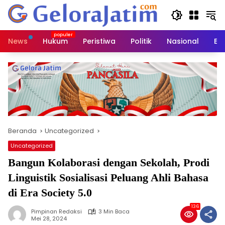
Langsung
ke
konten
News
Hukum
Peristiwa
Politik
Nasional
Ed
Beranda
Uncategorized
Uncategorized
Bangun Kolaborasi dengan Sekolah, Prodi
Linguistik Sosialisasi Peluang Ahli Bahasa
di Era Society 5.0
136
Pimpinan Redaksi
3 Min Baca
Mei 28, 2024