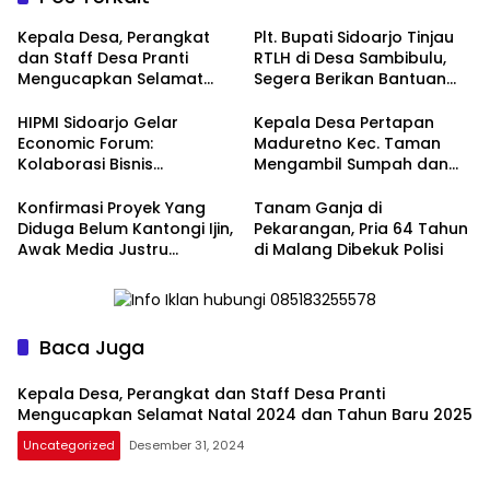
Kepala Desa, Perangkat
Plt. Bupati Sidoarjo Tinjau
dan Staff Desa Pranti
RTLH di Desa Sambibulu,
Mengucapkan Selamat
Segera Berikan Bantuan
Natal 2024 dan Tahun
Renovasi
Baru 2025
HIPMI Sidoarjo Gelar
Kepala Desa Pertapan
Economic Forum:
Maduretno Kec. Taman
Kolaborasi Bisnis
Mengambil Sumpah dan
Menyongsong Era Ekonomi
Lantik 3 Perangkat Baru
Baru
Konfirmasi Proyek Yang
Tanam Ganja di
Diduga Belum Kantongi Ijin,
Pekarangan, Pria 64 Tahun
Awak Media Justru
di Malang Dibekuk Polisi
Diintimidasi Kasie
Pembangunan
Baca Juga
Kepala Desa, Perangkat dan Staff Desa Pranti
Mengucapkan Selamat Natal 2024 dan Tahun Baru 2025
Uncategorized
Desember 31, 2024