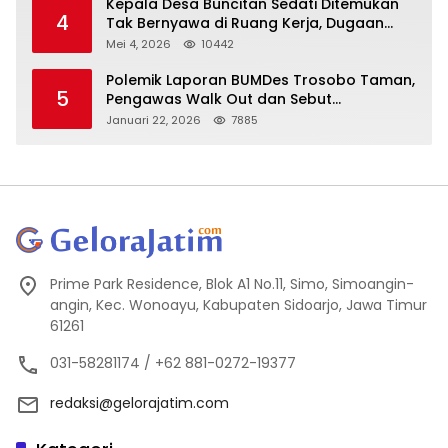
Kepala Desa Buncitan Sedati Ditemukan
4
Tak Bernyawa di Ruang Kerja, Dugaan
Bunuh Diri Menguat
Mei 4, 2026
10442
Polemik Laporan BUMDes Trosobo Taman,
5
Pengawas Walk Out dan Sebut
Kejanggalan
Januari 22, 2026
7885
Prime Park Residence, Blok A1 No.11, Simo, Simoangin-
angin, Kec. Wonoayu, Kabupaten Sidoarjo, Jawa Timur
61261
031-58281174 / +62 881-0272-19377
redaksi@gelorajatim.com