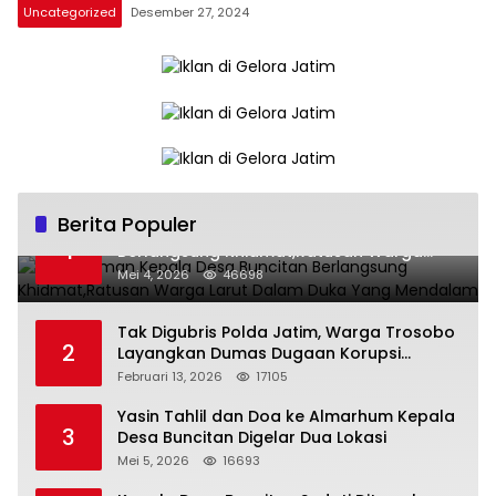
Uncategorized
Desember 27, 2024
Berita Populer
Pemakaman Kepala Desa Buncitan
1
Berlangsung Khidmat,Ratusan Warga
Larut Dalam Duka Yang Mendalam
Mei 4, 2026
46698
Tak Digubris Polda Jatim, Warga Trosobo
2
Layangkan Dumas Dugaan Korupsi
Oknum DPRD Sidoarjo ke Kapolri
Februari 13, 2026
17105
Yasin Tahlil dan Doa ke Almarhum Kepala
3
Desa Buncitan Digelar Dua Lokasi
Mei 5, 2026
16693