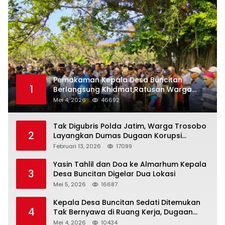
Pemakaman Kepala Desa Buncitan
1
Berlangsung Khidmat,Ratusan Warga
Larut Dalam Duka Yang Mendalam
Mei 4, 2026
46692
Tak Digubris Polda Jatim, Warga Trosobo
2
Layangkan Dumas Dugaan Korupsi
Oknum DPRD Sidoarjo ke Kapolri
Februari 13, 2026
17099
Yasin Tahlil dan Doa ke Almarhum Kepala
3
Desa Buncitan Digelar Dua Lokasi
Mei 5, 2026
16687
Kepala Desa Buncitan Sedati Ditemukan
4
Tak Bernyawa di Ruang Kerja, Dugaan
Bunuh Diri Menguat
Mei 4, 2026
10434