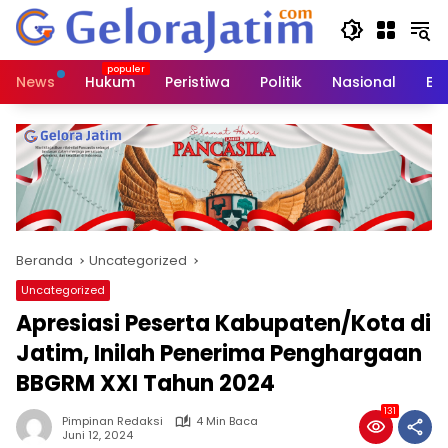
Langsung
ke
konten
News
Hukum
Peristiwa
Politik
Nasional
Ed
Beranda
Uncategorized
Uncategorized
Apresiasi Peserta Kabupaten/Kota di
Jatim, Inilah Penerima Penghargaan
BBGRM XXI Tahun 2024
131
Pimpinan Redaksi
4 Min Baca
Juni 12, 2024