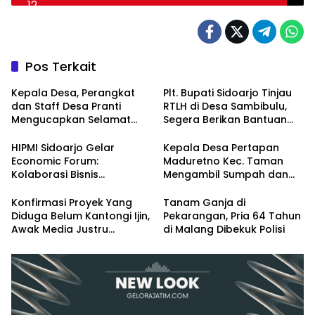
Berbagai Pembangunan Sidoarjo
Pos Terkait
Kepala Desa, Perangkat
Plt. Bupati Sidoarjo Tinjau
dan Staff Desa Pranti
RTLH di Desa Sambibulu,
Mengucapkan Selamat
Segera Berikan Bantuan
Natal 2024 dan Tahun
Renovasi
Baru 2025
HIPMI Sidoarjo Gelar
Kepala Desa Pertapan
Economic Forum:
Maduretno Kec. Taman
Kolaborasi Bisnis
Mengambil Sumpah dan
Menyongsong Era Ekonomi
Lantik 3 Perangkat Baru
Baru
Konfirmasi Proyek Yang
Tanam Ganja di
Diduga Belum Kantongi Ijin,
Pekarangan, Pria 64 Tahun
Awak Media Justru
di Malang Dibekuk Polisi
Diintimidasi Kasie
Pembangunan