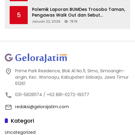
Polemik Laporan BUMDes Trosobo Taman,
5
Pengawas Walk Out dan Sebut
Kejanggalan
Januari 22, 2026
7878
Prime Park Residence, Blok A1 No.11, Simo, Simoangin-
angin, Kec. Wonoayu, Kabupaten Sidoarjo, Jawa Timur
61261
031-58281174 / +62 881-0272-19377
redaksi@gelorajatim.com
Kategori
Uncategorized