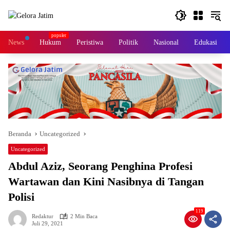
Langsung
ke
konten
News
Hukum
Peristiwa
Politik
Nasional
Edukasi
Beranda
Uncategorized
Uncategorized
Abdul Aziz, Seorang Penghina Profesi
Wartawan dan Kini Nasibnya di Tangan
Polisi
119
Redaktur
2 Min Baca
Juli 29, 2021