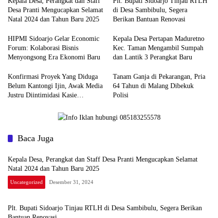
Kepala Desa, Perangkat dan Staff
Plt. Bupati Sidoarjo Tinjau RTLH
Desa Pranti Mengucapkan Selamat
di Desa Sambibulu, Segera
Natal 2024 dan Tahun Baru 2025
Berikan Bantuan Renovasi
HIPMI Sidoarjo Gelar Economic
Kepala Desa Pertapan Maduretno
Forum: Kolaborasi Bisnis
Kec. Taman Mengambil Sumpah
Menyongsong Era Ekonomi Baru
dan Lantik 3 Perangkat Baru
Konfirmasi Proyek Yang Diduga
Tanam Ganja di Pekarangan, Pria
Belum Kantongi Ijin, Awak Media
64 Tahun di Malang Dibekuk
Justru Diintimidasi Kasie
Polisi
Pembangunan
Baca Juga
Kepala Desa, Perangkat dan Staff Desa Pranti Mengucapkan Selamat
Natal 2024 dan Tahun Baru 2025
Uncategorized
Desember 31, 2024
Plt. Bupati Sidoarjo Tinjau RTLH di Desa Sambibulu, Segera Berikan
Bantuan Renovasi