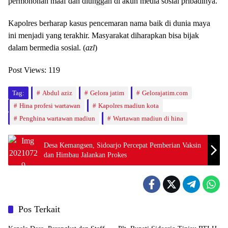
permohonan maaf dan diunggah di akun media sosial pribadinya.
Kapolres berharap kasus pencemaran nama baik di dunia maya
ini menjadi yang terakhir. Masyarakat diharapkan bisa bijak
dalam bermedia sosial. (
azl
)
Post Views:
119
Tag:
Abdul aziz
Gelora jatim
Gelorajatim.com
Hina profesi wartawan
Kapolres madiun kota
Penghina wartawan madiun
Wartawan madiun di hina
Desa Kemangsen, Sidoarjo Percepat Pemberian Vaksin
dan Himbau Jalankan Prokes
Pos Terkait