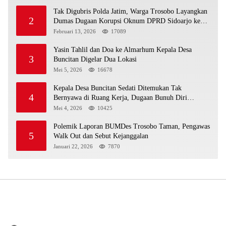
Tak Digubris Polda Jatim, Warga Trosobo Layangkan
2
Dumas Dugaan Korupsi Oknum DPRD Sidoarjo ke
Kapolri
Februari 13, 2026
17089
Yasin Tahlil dan Doa ke Almarhum Kepala Desa
3
Buncitan Digelar Dua Lokasi
Mei 5, 2026
16678
Kepala Desa Buncitan Sedati Ditemukan Tak
4
Bernyawa di Ruang Kerja, Dugaan Bunuh Diri
Menguat
Mei 4, 2026
10425
Polemik Laporan BUMDes Trosobo Taman, Pengawas
5
Walk Out dan Sebut Kejanggalan
Januari 22, 2026
7870