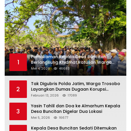
Pemakaman Kepala Desa Buncitan
1
Berlangsung Khidmat,Ratusan Warga
Larut Dalam Duka Yang Mendalam
Mei 4, 2026
46683
Tak Digubris Polda Jatim, Warga Trosobo
2
Layangkan Dumas Dugaan Korupsi
Oknum DPRD Sidoarjo ke Kapolri
Februari 13, 2026
17089
Yasin Tahlil dan Doa ke Almarhum Kepala
3
Desa Buncitan Digelar Dua Lokasi
Mei 5, 2026
16677
Kepala Desa Buncitan Sedati Ditemukan