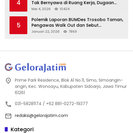
4
Tak Bernyawa di Ruang Kerja, Dugaan
Bunuh Diri Menguat
Mei 4, 2026
10424
Polemik Laporan BUMDes Trosobo Taman,
5
Pengawas Walk Out dan Sebut
Kejanggalan
Januari 22, 2026
7869
Prime Park Residence, Blok A1 No.11, Simo, Simoangin-
angin, Kec. Wonoayu, Kabupaten Sidoarjo, Jawa Timur
61261
031-58281174 / +62 881-0272-19377
redaksi@gelorajatim.com
Kategori