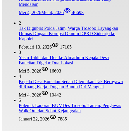
Mendalam
Mei 4, 2026
Mei 4, 2026
46698
2
Tak Digubris Polda Jatim, Warga Trosobo Layangkan
Dumas Dugaan Korupsi Oknum DPRD Sidoarjo ke
Kapolri
Februari 13, 2026
17105
3
Yasin Tahlil dan Doa ke Almarhum Kepala Desa
Buncitan Digelar Dua Lokasi
Mei 5, 2026
16693
4
Kepala Desa Buncitan Sedati Ditemukan Tak Bernyawa
di Ruang Kerja, Dugaan Bunuh Diri Menguat
Mei 4, 2026
10442
5
Polemik Laporan BUMDes Trosobo Taman, Pengawas
Walk Out dan Sebut Kejanggalan
Januari 22, 2026
7885