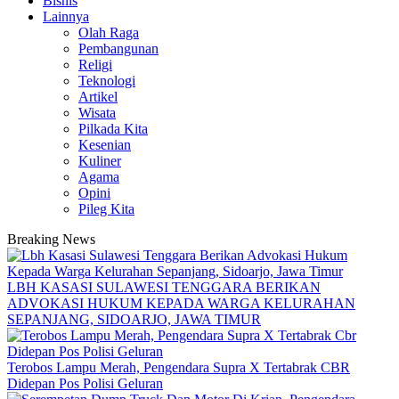
Bisnis
Lainnya
Olah Raga
Pembangunan
Religi
Teknologi
Artikel
Wisata
Pilkada Kita
Kesenian
Kuliner
Agama
Opini
Pileg Kita
Breaking News
LBH KASASI SULAWESI TENGGARA BERIKAN
ADVOKASI HUKUM KEPADA WARGA KELURAHAN
SEPANJANG, SIDOARJO, JAWA TIMUR
Terobos Lampu Merah, Pengendara Supra X Tertabrak CBR
Didepan Pos Polisi Geluran