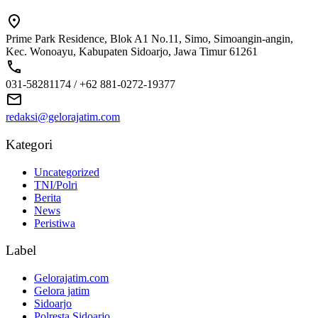
Prime Park Residence, Blok A1 No.11, Simo, Simoangin-angin,
Kec. Wonoayu, Kabupaten Sidoarjo, Jawa Timur 61261
031-58281174 / +62 881-0272-19377
redaksi@gelorajatim.com
Kategori
Uncategorized
TNI/Polri
Berita
News
Peristiwa
Label
Gelorajatim.com
Gelora jatim
Sidoarjo
Polresta Sidoarjo