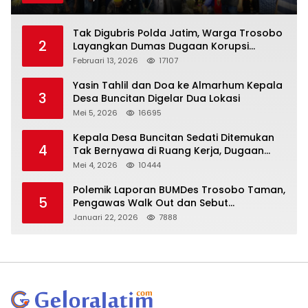
Tak Digubris Polda Jatim, Warga Trosobo
2
Layangkan Dumas Dugaan Korupsi
Oknum DPRD Sidoarjo ke Kapolri
Februari 13, 2026
17107
Yasin Tahlil dan Doa ke Almarhum Kepala
3
Desa Buncitan Digelar Dua Lokasi
Mei 5, 2026
16695
Kepala Desa Buncitan Sedati Ditemukan
4
Tak Bernyawa di Ruang Kerja, Dugaan
Bunuh Diri Menguat
Mei 4, 2026
10444
Polemik Laporan BUMDes Trosobo Taman,
5
Pengawas Walk Out dan Sebut
Kejanggalan
Januari 22, 2026
7888