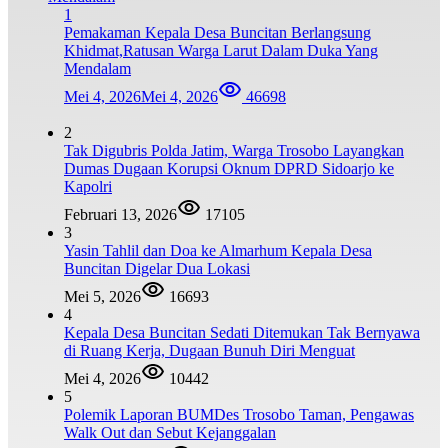
1
Pemakaman Kepala Desa Buncitan Berlangsung
Khidmat,Ratusan Warga Larut Dalam Duka Yang
Mendalam
Mei 4, 2026
Mei 4, 2026
46698
2
Tak Digubris Polda Jatim, Warga Trosobo Layangkan
Dumas Dugaan Korupsi Oknum DPRD Sidoarjo ke
Kapolri
Februari 13, 2026
17105
3
Yasin Tahlil dan Doa ke Almarhum Kepala Desa
Buncitan Digelar Dua Lokasi
Mei 5, 2026
16693
4
Kepala Desa Buncitan Sedati Ditemukan Tak Bernyawa
di Ruang Kerja, Dugaan Bunuh Diri Menguat
Mei 4, 2026
10442
5
Polemik Laporan BUMDes Trosobo Taman, Pengawas
Walk Out dan Sebut Kejanggalan