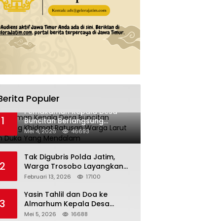
Berita Populer
Pemakaman Kepala Desa
1
Buncitan Berlangsung
Khidmat,Ratusan Warga Larut
Mei 4, 2026
46693
Dalam Duka Yang Mendalam
Tak Digubris Polda Jatim,
2
Warga Trosobo Layangkan
Dumas Dugaan Korupsi
Februari 13, 2026
17100
Oknum DPRD Sidoarjo ke
Kapolri
Yasin Tahlil dan Doa ke
3
Almarhum Kepala Desa
Buncitan Digelar Dua Lokasi
Mei 5, 2026
16688