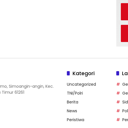
Kategori
La
Uncategorized
Ge
 Simo, Simoangin-angin, Kec.
 Timur 61261
TNI/Polri
Ge
Berita
Si
News
Po
Peristiwa
Pe