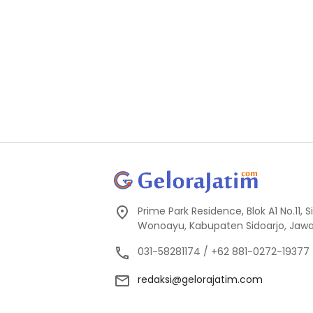
Prime Park Residence, Blok A1 No.11,
Wonoayu, Kabupaten Sidoarjo, Jawa
031-58281174 / +62 881-0272-19377
redaksi@gelorajatim.com