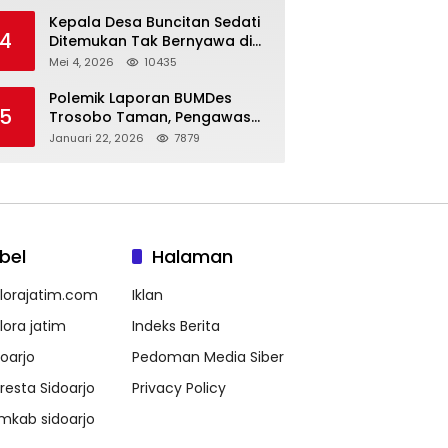
Kepala Desa Buncitan Sedati
4
Ditemukan Tak Bernyawa di
Ruang Kerja, Dugaan Bunuh
Mei 4, 2026
10435
Diri Menguat
Polemik Laporan BUMDes
5
Trosobo Taman, Pengawas
Walk Out dan Sebut
Januari 22, 2026
7879
Kejanggalan
bel
Halaman
lorajatim.com
Iklan
lora jatim
Indeks Berita
doarjo
Pedoman Media Siber
lresta Sidoarjo
Privacy Policy
mkab sidoarjo