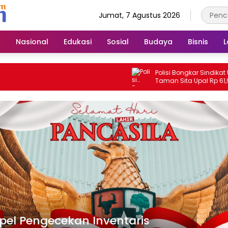
Jumat, 7 Agustus 2026
k
Nasional
Edukasi
Sosial
Budaya
Bisnis
L
Polisi Bongkar Sindikat Uang Pals
Taman Sita Upal Rp 61,9 Juta d
Tangkap Tiga Tersangka
pel Pengecekan Inventaris