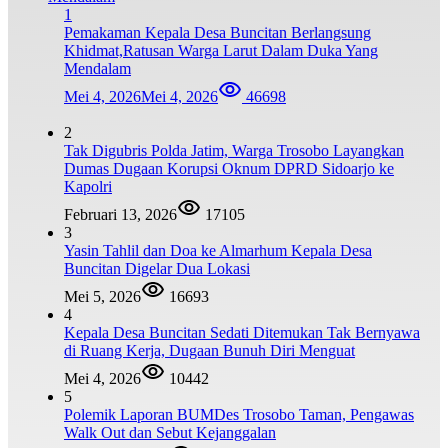
1
Pemakaman Kepala Desa Buncitan Berlangsung
Khidmat,Ratusan Warga Larut Dalam Duka Yang
Mendalam
Mei 4, 2026
Mei 4, 2026
46698
2
Tak Digubris Polda Jatim, Warga Trosobo Layangkan
Dumas Dugaan Korupsi Oknum DPRD Sidoarjo ke
Kapolri
Februari 13, 2026
17105
3
Yasin Tahlil dan Doa ke Almarhum Kepala Desa
Buncitan Digelar Dua Lokasi
Mei 5, 2026
16693
4
Kepala Desa Buncitan Sedati Ditemukan Tak Bernyawa
di Ruang Kerja, Dugaan Bunuh Diri Menguat
Mei 4, 2026
10442
5
Polemik Laporan BUMDes Trosobo Taman, Pengawas
Walk Out dan Sebut Kejanggalan