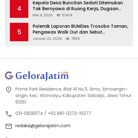
Kepala Desa Buncitan Sedati Ditemukan
4
Tak Bernyawa di Ruang Kerja, Dugaan
Bunuh Diri Menguat
Mei 4, 2026
10424
Polemik Laporan BUMDes Trosobo Taman,
5
Pengawas Walk Out dan Sebut
Kejanggalan
Januari 22, 2026
7869
Prime Park Residence, Blok A1 No.11, Simo, Simoangin-
angin, Kec. Wonoayu, Kabupaten Sidoarjo, Jawa Timur
61261
031-58281174 / +62 881-0272-19377
redaksi@gelorajatim.com