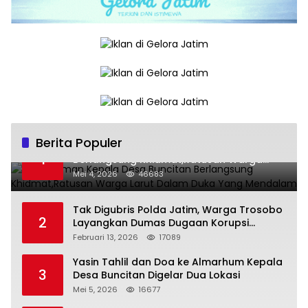
Berita Populer
Pemakaman Kepala Desa Buncitan
1
Berlangsung Khidmat,Ratusan Warga
Larut Dalam Duka Yang Mendalam
Mei 4, 2026
46683
Tak Digubris Polda Jatim, Warga Trosobo
2
Layangkan Dumas Dugaan Korupsi
Oknum DPRD Sidoarjo ke Kapolri
Februari 13, 2026
17089
Yasin Tahlil dan Doa ke Almarhum Kepala
3
Desa Buncitan Digelar Dua Lokasi
Mei 5, 2026
16677