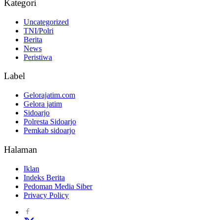
Kategori
Uncategorized
TNI/Polri
Berita
News
Peristiwa
Label
Gelorajatim.com
Gelora jatim
Sidoarjo
Polresta Sidoarjo
Pemkab sidoarjo
Halaman
Iklan
Indeks Berita
Pedoman Media Siber
Privacy Policy