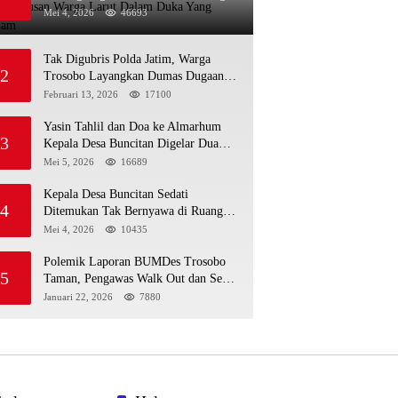
Larut Dalam Duka Yang Mendalam
Mei 4, 2026
46693
Tak Digubris Polda Jatim, Warga
2
Trosobo Layangkan Dumas Dugaan
Korupsi Oknum DPRD Sidoarjo ke
Februari 13, 2026
17100
Kapolri
Yasin Tahlil dan Doa ke Almarhum
3
Kepala Desa Buncitan Digelar Dua
Lokasi
Mei 5, 2026
16689
Kepala Desa Buncitan Sedati
4
Ditemukan Tak Bernyawa di Ruang
Kerja, Dugaan Bunuh Diri Menguat
Mei 4, 2026
10435
Polemik Laporan BUMDes Trosobo
5
Taman, Pengawas Walk Out dan Sebut
Kejanggalan
Januari 22, 2026
7880