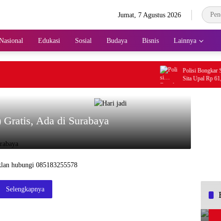
Jumat, 7 Agustus 2026
Nasional
Edukasi
Sosial
Budaya
Bisnis
Lainnya
Polisi Bongkar Sind
Sita Upal Rp 61,9 J
ratis, Ada di Surabaya
Selengkapnya