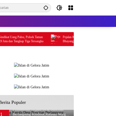
ikat Uang Palsu, Polsek Taman
Pejalan Kaki Tertabrak Truk di Depan SD
uta dan Tangkap Tiga Tersangka
Bhayangkari Porong, PNS Asal Pasuruan Alam
Luka Serius
Berita Populer
Pemakaman Kepala Desa Buncitan
1
Berlangsung Khidmat,Ratusan Warga