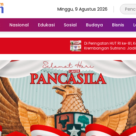
Minggu, 9 Agustus 2026
k
Nasional
Edukasi
Sosial
Budaya
Bisnis
L
Di Peringatan HUT RI ke-81, Kades
Krembangan Sutrisno: Jadikan
Kemerdekaan Momentum Bangun Des
dan Perkuat Persatuan