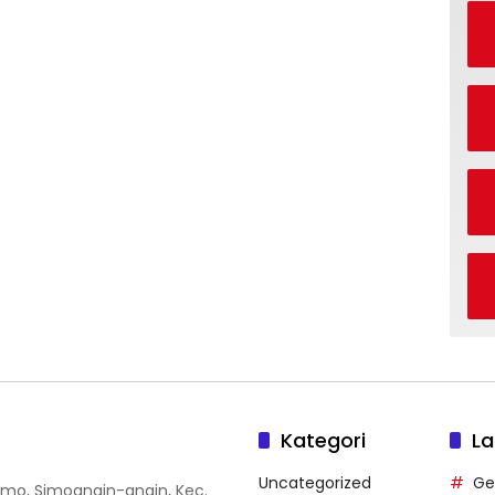
Kategori
La
Uncategorized
Ge
 Simo, Simoangin-angin, Kec.