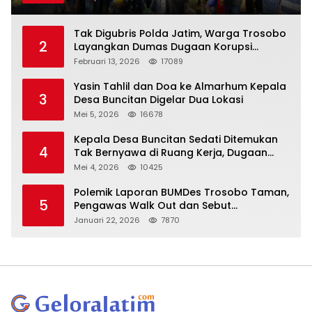
Tak Digubris Polda Jatim, Warga Trosobo
2
Layangkan Dumas Dugaan Korupsi
Oknum DPRD Sidoarjo ke Kapolri
Februari 13, 2026
17089
Yasin Tahlil dan Doa ke Almarhum Kepala
3
Desa Buncitan Digelar Dua Lokasi
Mei 5, 2026
16678
Kepala Desa Buncitan Sedati Ditemukan
4
Tak Bernyawa di Ruang Kerja, Dugaan
Bunuh Diri Menguat
Mei 4, 2026
10425
Polemik Laporan BUMDes Trosobo Taman,
5
Pengawas Walk Out dan Sebut
Kejanggalan
Januari 22, 2026
7870