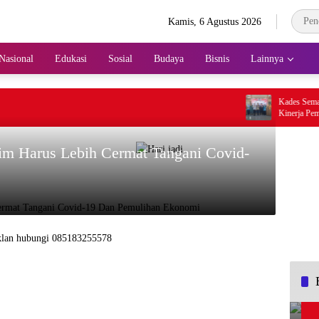
Kamis, 6 Agustus 2026
Nasional
Edukasi
Sosial
Budaya
Bisnis
Lainnya
Kades Semampir 
Kinerja Pemerin
Organisasi
im Harus Lebih Cermat Tangani Covid-