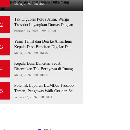
Larut Dalam Duka Yang Mendalam
Mei 4, 2026
46685
Tak Digubris Polda Jatim, Warga
2
Trosobo Layangkan Dumas Dugaan
Korupsi Oknum DPRD Sidoarjo ke
Februari 13, 2026
17090
Kapolri
Yasin Tahlil dan Doa ke Almarhum
3
Kepala Desa Buncitan Digelar Dua
Lokasi
Mei 5, 2026
16679
Kepala Desa Buncitan Sedati
4
Ditemukan Tak Bernyawa di Ruang
Kerja, Dugaan Bunuh Diri Menguat
Mei 4, 2026
10426
Polemik Laporan BUMDes Trosobo
5
Taman, Pengawas Walk Out dan Sebut
Kejanggalan
Januari 22, 2026
7871