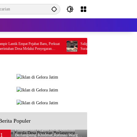
Lantik Empat Pejabat Baru, Perkuat
Salip Truk dari Sisi Kiri Berujung Maut, R
tahan Desa Melalui Penyegaran
Surabaya Tewas di Gedangan
Berita Populer
Pemakaman Kepala Desa Buncitan
1
Berlangsung Khidmat,Ratusan Warga