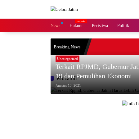
Langsung
ke
konten
News
Hukum
Peristiwa
Politik
Breaking News
Uncategorized
Terkait RPJMD, Gubernur Jat
19 dan Pemulihan Ekonomi
Muzamil
Agustus 13, 2021