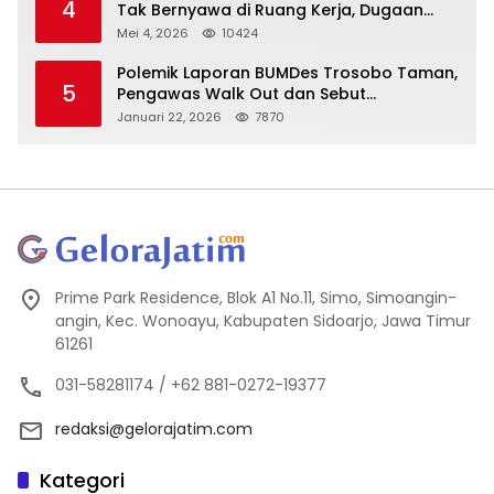
4
Tak Bernyawa di Ruang Kerja, Dugaan
Bunuh Diri Menguat
Mei 4, 2026
10424
Polemik Laporan BUMDes Trosobo Taman,
5
Pengawas Walk Out dan Sebut
Kejanggalan
Januari 22, 2026
7870
Prime Park Residence, Blok A1 No.11, Simo, Simoangin-
angin, Kec. Wonoayu, Kabupaten Sidoarjo, Jawa Timur
61261
031-58281174 / +62 881-0272-19377
redaksi@gelorajatim.com
Kategori