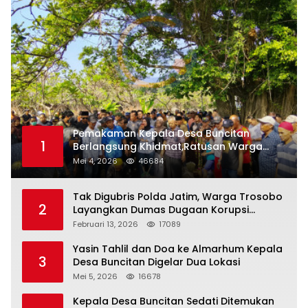
Pemakaman Kepala Desa Buncitan
1
Berlangsung Khidmat,Ratusan Warga
Larut Dalam Duka Yang Mendalam
Mei 4, 2026
46684
Tak Digubris Polda Jatim, Warga Trosobo
2
Layangkan Dumas Dugaan Korupsi
Oknum DPRD Sidoarjo ke Kapolri
Februari 13, 2026
17089
Yasin Tahlil dan Doa ke Almarhum Kepala
3
Desa Buncitan Digelar Dua Lokasi
Mei 5, 2026
16678
Kepala Desa Buncitan Sedati Ditemukan