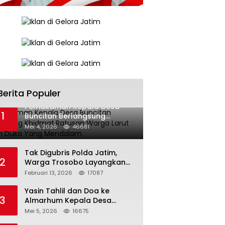
Berita Populer
Pemakaman Kepala Desa
1
Buncitan Berlangsung
Khidmat,Ratusan Warga Larut
Mei 4, 2026
46681
Dalam Duka Yang Mendalam
Tak Digubris Polda Jatim,
2
Warga Trosobo Layangkan
Dumas Dugaan Korupsi
Februari 13, 2026
17087
Oknum DPRD Sidoarjo ke
Kapolri
Yasin Tahlil dan Doa ke
3
Almarhum Kepala Desa
Buncitan Digelar Dua Lokasi
Mei 5, 2026
16675