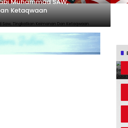
 Nabi Muhammad SAW,
dan Ketaqwaan