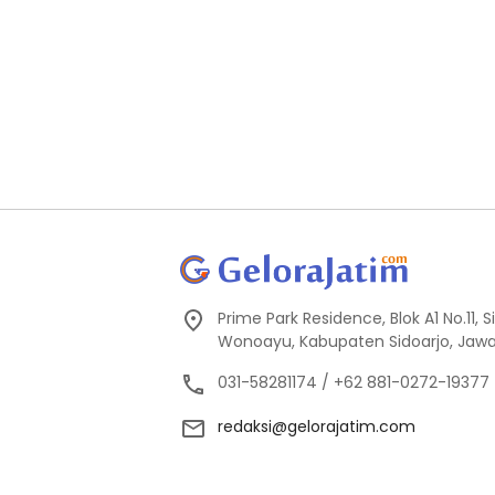
Prime Park Residence, Blok A1 No.11,
Wonoayu, Kabupaten Sidoarjo, Jawa
031-58281174 / +62 881-0272-19377
redaksi@gelorajatim.com