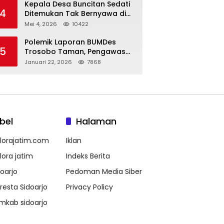
Kepala Desa Buncitan Sedati
4
Ditemukan Tak Bernyawa di
Ruang Kerja, Dugaan Bunuh
Mei 4, 2026
10422
Diri Menguat
Polemik Laporan BUMDes
5
Trosobo Taman, Pengawas
Walk Out dan Sebut
Januari 22, 2026
7868
Kejanggalan
bel
Halaman
lorajatim.com
Iklan
lora jatim
Indeks Berita
doarjo
Pedoman Media Siber
lresta Sidoarjo
Privacy Policy
mkab sidoarjo