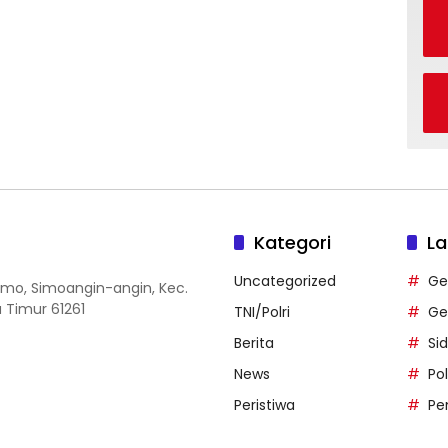
Kategori
La
Uncategorized
Ge
 Simo, Simoangin-angin, Kec.
 Timur 61261
TNI/Polri
Ge
Berita
Si
News
Po
Peristiwa
Pe