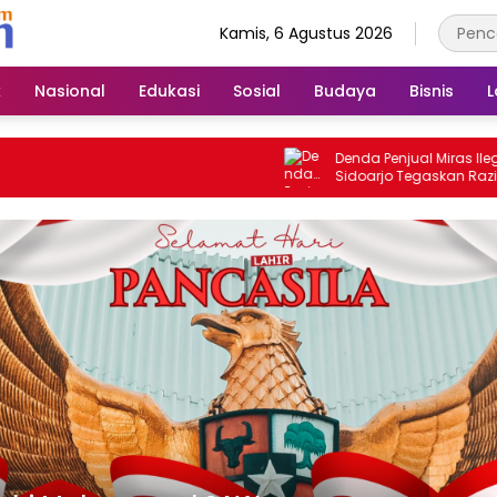
Kamis, 6 Agustus 2026
k
Nasional
Edukasi
Sosial
Budaya
Bisnis
L
Denda Penjual Miras Ilegal, Sat
Sidoarjo Tegaskan Razia Berl
Hingga Seluruh Pelanggar Di