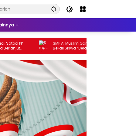
ainnya
pol PP
SMP Al Muslim Gandeng BNN Sidoarjo
anjut
Bekali Siswa “Berani Beda, Menolak
sidangkan
Tanpa Ragu”