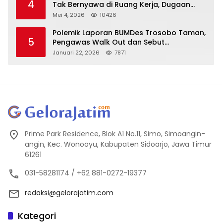
4
Tak Bernyawa di Ruang Kerja, Dugaan
Bunuh Diri Menguat
Mei 4, 2026
10426
Polemik Laporan BUMDes Trosobo Taman,
5
Pengawas Walk Out dan Sebut
Kejanggalan
Januari 22, 2026
7871
Prime Park Residence, Blok A1 No.11, Simo, Simoangin-
angin, Kec. Wonoayu, Kabupaten Sidoarjo, Jawa Timur
61261
031-58281174 / +62 881-0272-19377
redaksi@gelorajatim.com
Kategori