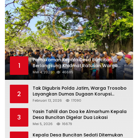
Pemakaman Kepala Desa Buncitan
1
Berlangsung Khidmat,Ratusan Warga
Larut Dalam Duka Yang Mendalam
Mei 4, 2026
46685
Tak Digubris Polda Jatim, Warga Trosobo
2
Layangkan Dumas Dugaan Korupsi
Oknum DPRD Sidoarjo ke Kapolri
Februari 13, 2026
17090
Yasin Tahlil dan Doa ke Almarhum Kepala
3
Desa Buncitan Digelar Dua Lokasi
Mei 5, 2026
16679
Kepala Desa Buncitan Sedati Ditemukan