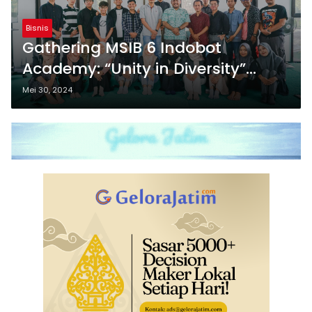
Bisnis
Gathering MSIB 6 Indobot
Academy: “Unity in Diversity”
Meriahkan Kebersamaan di
Mei 30, 2024
Yogyakarta