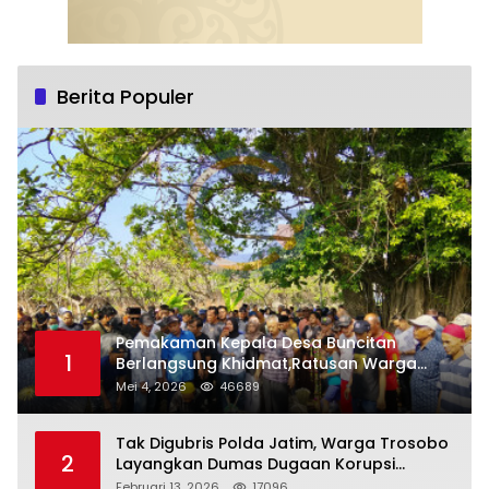
Berita Populer
Pemakaman Kepala Desa Buncitan
1
Berlangsung Khidmat,Ratusan Warga
Larut Dalam Duka Yang Mendalam
Mei 4, 2026
46689
Tak Digubris Polda Jatim, Warga Trosobo
2
Layangkan Dumas Dugaan Korupsi
Oknum DPRD Sidoarjo ke Kapolri
Februari 13, 2026
17096