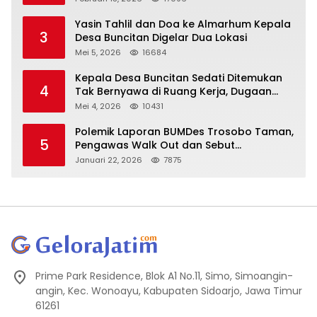
Yasin Tahlil dan Doa ke Almarhum Kepala
3
Desa Buncitan Digelar Dua Lokasi
Mei 5, 2026
16684
Kepala Desa Buncitan Sedati Ditemukan
4
Tak Bernyawa di Ruang Kerja, Dugaan
Bunuh Diri Menguat
Mei 4, 2026
10431
Polemik Laporan BUMDes Trosobo Taman,
5
Pengawas Walk Out dan Sebut
Kejanggalan
Januari 22, 2026
7875
Prime Park Residence, Blok A1 No.11, Simo, Simoangin-
angin, Kec. Wonoayu, Kabupaten Sidoarjo, Jawa Timur
61261