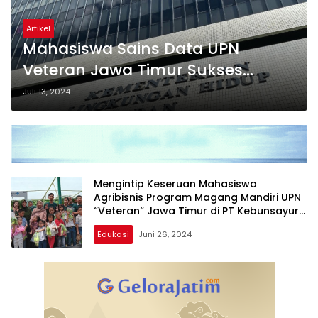
Artikel
Mahasiswa Sains Data UPN
Veteran Jawa Timur Sukses
Laksanakan Magang Mandiri di
Juli 13, 2024
Kementerian Lingkungan Hidup
dan Kehutanan
Mengintip Keseruan Mahasiswa
Agribisnis Program Magang Mandiri UPN
“Veteran“ Jawa Timur di PT Kebunsayur
Surabaya
Edukasi
Juni 26, 2024