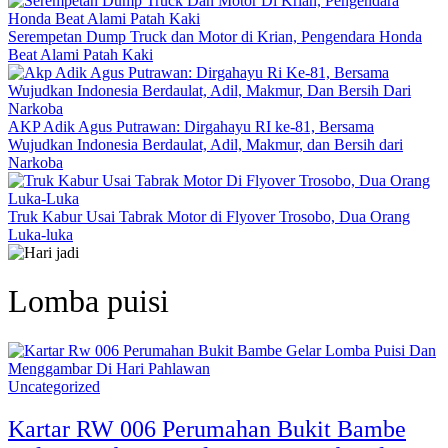
Serempetan Dump Truck dan Motor di Krian, Pengendara Honda
Beat Alami Patah Kaki
AKP Adik Agus Putrawan: Dirgahayu RI ke-81, Bersama
Wujudkan Indonesia Berdaulat, Adil, Makmur, dan Bersih dari
Narkoba
Truk Kabur Usai Tabrak Motor di Flyover Trosobo, Dua Orang
Luka-luka
Lomba puisi
Uncategorized
Kartar RW 006 Perumahan Bukit Bambe