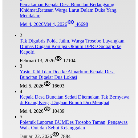
Pemakaman Kepala Desa Buncitan Berlangsung
Khidmat,Ratusan Warga Larut Dalam Duka Yang
Mendalam
Mei 4, 2026
Mei 4, 2026
46698
2
Tak Digubris Polda Jatim, Warga Trosobo Layangkan
Dumas Dugaan Korupsi Oknum DPRD Sidoarjo ke
Kapolri
Februari 13, 2026
17104
3
Yasin Tahlil dan Doa ke Almarhum Kepala Desa
Buncitan Digelar Dua Lokasi
Mei 5, 2026
16693
4
Kepala Desa Buncitan Sedati Ditemukan Tak Bernyawa
di Ruang Kerja, Dugaan Bunuh Diri Menguat
Mei 4, 2026
10439
5
Polemik Laporan BUMDes Trosobo Taman, Pengawas
Walk Out dan Sebut Kejanggalan
Januari 22, 2026
7884