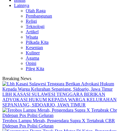
Bisnis
Lainnya
Olah Raga
Pembangunan
Religi
Teknologi
Artikel
Wisata
Pilkada Kita
Kesenian
Kuliner
Agama
Opini
Pileg Kita
Breaking News
LBH KASASI SULAWESI TENGGARA BERIKAN
ADVOKASI HUKUM KEPADA WARGA KELURAHAN
SEPANJANG, SIDOARJO, JAWA TIMUR
Terobos Lampu Merah, Pengendara Supra X Tertabrak CBR
Didepan Pos Polisi Geluran