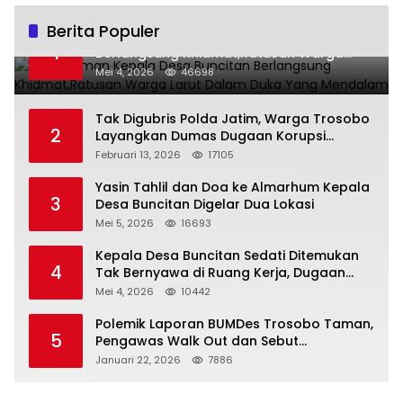
Berita Populer
Pemakaman Kepala Desa Buncitan
1
Berlangsung Khidmat,Ratusan Warga
Larut Dalam Duka Yang Mendalam
Mei 4, 2026
46698
Tak Digubris Polda Jatim, Warga Trosobo
2
Layangkan Dumas Dugaan Korupsi
Oknum DPRD Sidoarjo ke Kapolri
Februari 13, 2026
17105
Yasin Tahlil dan Doa ke Almarhum Kepala
3
Desa Buncitan Digelar Dua Lokasi
Mei 5, 2026
16693
Kepala Desa Buncitan Sedati Ditemukan
4
Tak Bernyawa di Ruang Kerja, Dugaan
Bunuh Diri Menguat
Mei 4, 2026
10442
Polemik Laporan BUMDes Trosobo Taman,
5
Pengawas Walk Out dan Sebut
Kejanggalan
Januari 22, 2026
7886