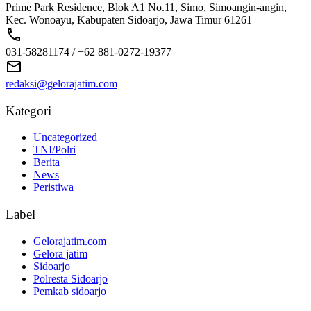
Prime Park Residence, Blok A1 No.11, Simo, Simoangin-angin,
Kec. Wonoayu, Kabupaten Sidoarjo, Jawa Timur 61261
031-58281174 / +62 881-0272-19377
redaksi@gelorajatim.com
Kategori
Uncategorized
TNI/Polri
Berita
News
Peristiwa
Label
Gelorajatim.com
Gelora jatim
Sidoarjo
Polresta Sidoarjo
Pemkab sidoarjo