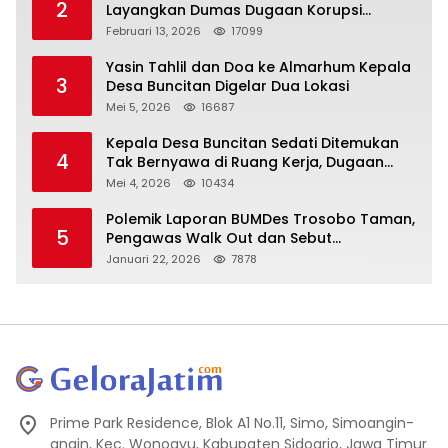
2
Layangkan Dumas Dugaan Korupsi
Oknum DPRD Sidoarjo ke Kapolri
Februari 13, 2026
17099
Yasin Tahlil dan Doa ke Almarhum Kepala
3
Desa Buncitan Digelar Dua Lokasi
Mei 5, 2026
16687
Kepala Desa Buncitan Sedati Ditemukan
4
Tak Bernyawa di Ruang Kerja, Dugaan
Bunuh Diri Menguat
Mei 4, 2026
10434
Polemik Laporan BUMDes Trosobo Taman,
5
Pengawas Walk Out dan Sebut
Kejanggalan
Januari 22, 2026
7878
Prime Park Residence, Blok A1 No.11, Simo, Simoangin-
angin, Kec. Wonoayu, Kabupaten Sidoarjo, Jawa Timur