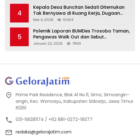
Kepala Desa Buncitan Sedati Ditemukan
4
Tak Bernyawa di Ruang Kerja, Dugaan
Bunuh Diri Menguat
Mei 4, 2026
10424
Polemik Laporan BUMDes Trosobo Taman,
5
Pengawas Walk Out dan Sebut
Kejanggalan
Januari 22, 2026
7869
Prime Park Residence, Blok A1 No.11, Simo, Simoangin-
angin, Kec. Wonoayu, Kabupaten Sidoarjo, Jawa Timur
61261
031-58281174 / +62 881-0272-19377
redaksi@gelorajatim.com