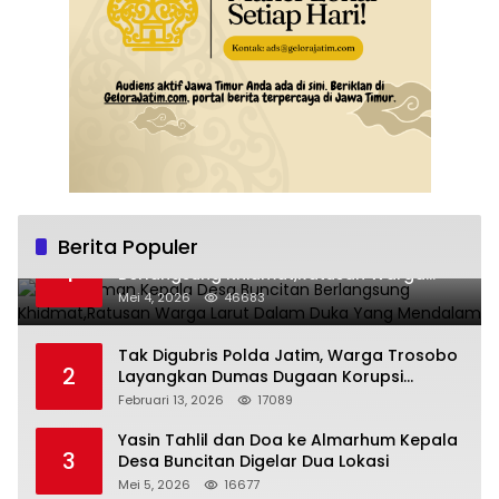
Berita Populer
Pemakaman Kepala Desa Buncitan
1
Berlangsung Khidmat,Ratusan Warga
Larut Dalam Duka Yang Mendalam
Mei 4, 2026
46683
Tak Digubris Polda Jatim, Warga Trosobo
2
Layangkan Dumas Dugaan Korupsi
Oknum DPRD Sidoarjo ke Kapolri
Februari 13, 2026
17089
Yasin Tahlil dan Doa ke Almarhum Kepala
3
Desa Buncitan Digelar Dua Lokasi
Mei 5, 2026
16677