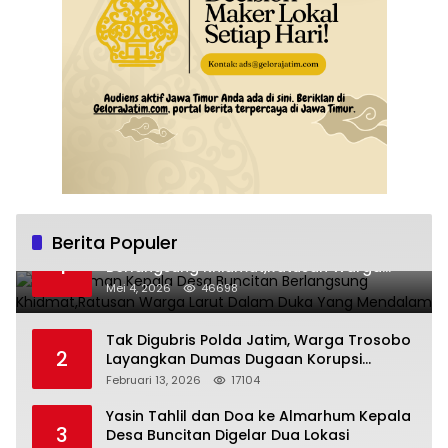
Berita Populer
Pemakaman Kepala Desa Buncitan
1
Berlangsung Khidmat,Ratusan Warga
Larut Dalam Duka Yang Mendalam
Mei 4, 2026
46698
Tak Digubris Polda Jatim, Warga Trosobo
2
Layangkan Dumas Dugaan Korupsi
Oknum DPRD Sidoarjo ke Kapolri
Februari 13, 2026
17104
Yasin Tahlil dan Doa ke Almarhum Kepala
3
Desa Buncitan Digelar Dua Lokasi