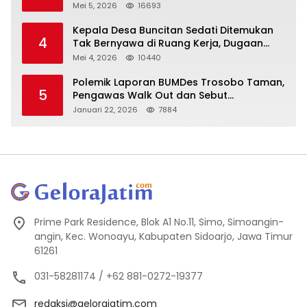
Mei 5, 2026
16693
Kepala Desa Buncitan Sedati Ditemukan
4
Tak Bernyawa di Ruang Kerja, Dugaan
Bunuh Diri Menguat
Mei 4, 2026
10440
Polemik Laporan BUMDes Trosobo Taman,
5
Pengawas Walk Out dan Sebut
Kejanggalan
Januari 22, 2026
7884
Prime Park Residence, Blok A1 No.11, Simo, Simoangin-
angin, Kec. Wonoayu, Kabupaten Sidoarjo, Jawa Timur
61261
031-58281174 / +62 881-0272-19377
redaksi@gelorajatim.com