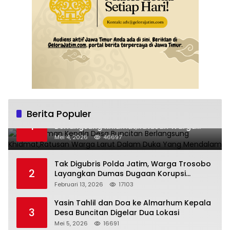
Berita Populer
Pemakaman Kepala Desa Buncitan
1
Berlangsung Khidmat,Ratusan Warga
Larut Dalam Duka Yang Mendalam
Mei 4, 2026
46697
Tak Digubris Polda Jatim, Warga Trosobo
2
Layangkan Dumas Dugaan Korupsi
Oknum DPRD Sidoarjo ke Kapolri
Februari 13, 2026
17103
Yasin Tahlil dan Doa ke Almarhum Kepala
3
Desa Buncitan Digelar Dua Lokasi
Mei 5, 2026
16691