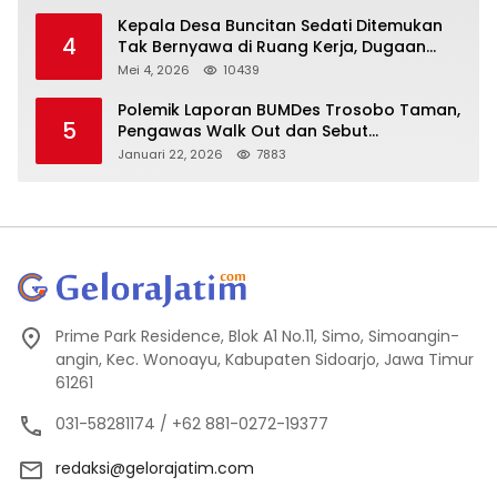
Kepala Desa Buncitan Sedati Ditemukan
4
Tak Bernyawa di Ruang Kerja, Dugaan
Bunuh Diri Menguat
Mei 4, 2026
10439
Polemik Laporan BUMDes Trosobo Taman,
5
Pengawas Walk Out dan Sebut
Kejanggalan
Januari 22, 2026
7883
Prime Park Residence, Blok A1 No.11, Simo, Simoangin-
angin, Kec. Wonoayu, Kabupaten Sidoarjo, Jawa Timur
61261
031-58281174 / +62 881-0272-19377
redaksi@gelorajatim.com