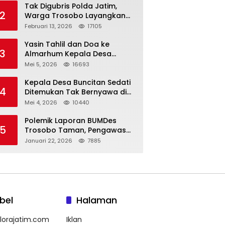
Tak Digubris Polda Jatim,
2
Warga Trosobo Layangkan
Dumas Dugaan Korupsi
Februari 13, 2026
17105
Oknum DPRD Sidoarjo ke
Kapolri
Yasin Tahlil dan Doa ke
3
Almarhum Kepala Desa
Buncitan Digelar Dua Lokasi
Mei 5, 2026
16693
Kepala Desa Buncitan Sedati
4
Ditemukan Tak Bernyawa di
Ruang Kerja, Dugaan Bunuh
Mei 4, 2026
10440
Diri Menguat
Polemik Laporan BUMDes
5
Trosobo Taman, Pengawas
Walk Out dan Sebut
Januari 22, 2026
7885
Kejanggalan
bel
Halaman
lorajatim.com
Iklan