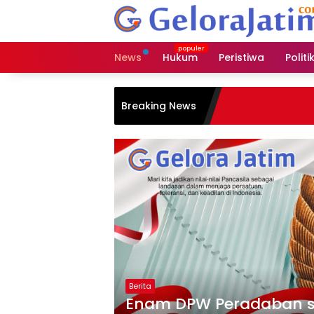
Langsung
ke
konten
News
Hukum
Peristiwa
Politi
Breaking News
Berita
Enam DPW Peradaban 