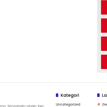
Kategori
La
Uncategorized
Ge
 Simo, Simoangin-angin, Kec.