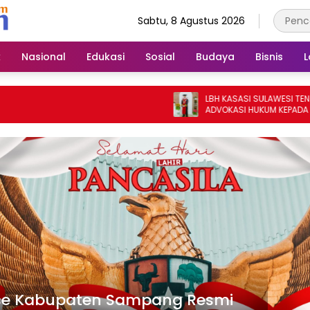
Sabtu, 8 Agustus 2026
k
Nasional
Edukasi
Sosial
Budaya
Bisnis
L
LBH KASASI SULAWESI TENGGARA BE
ADVOKASI HUKUM KEPADA WARGA
KELURAHAN SEPANJANG, SIDOARJO,
TIMUR
se Kabupaten Sampang Resmi