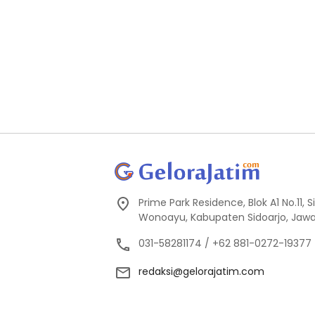
Prime Park Residence, Blok A1 No.11,
Wonoayu, Kabupaten Sidoarjo, Jawa
031-58281174 / +62 881-0272-19377
redaksi@gelorajatim.com