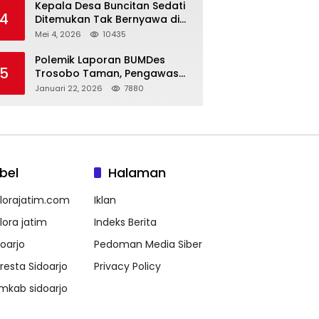
Kepala Desa Buncitan Sedati
4
Ditemukan Tak Bernyawa di
Ruang Kerja, Dugaan Bunuh
Mei 4, 2026
10435
Diri Menguat
Polemik Laporan BUMDes
5
Trosobo Taman, Pengawas
Walk Out dan Sebut
Januari 22, 2026
7880
Kejanggalan
bel
Halaman
lorajatim.com
Iklan
lora jatim
Indeks Berita
doarjo
Pedoman Media Siber
lresta Sidoarjo
Privacy Policy
mkab sidoarjo