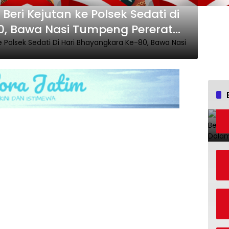
Beri Kejutan ke Polsek Sedati di
0, Bawa Nasi Tumpeng Pererat