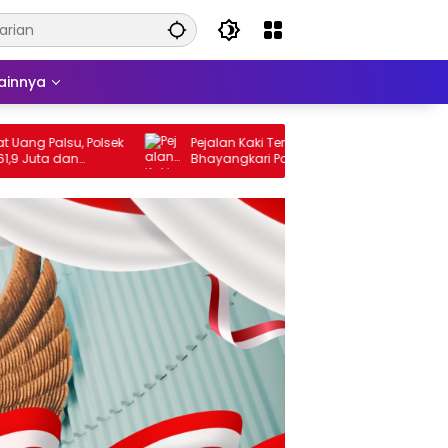
ainnya
 Palsu, Polsek
Pejalan Kaki Tertabrak Truk di Depan SD
ta dan
Bhayangkari Porong, PNS Asal Pasuruan
Alami Luka Serius