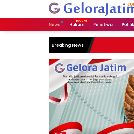
Langsung
ke
konten
News
Hukum
Peristiwa
Politi
Breaking News