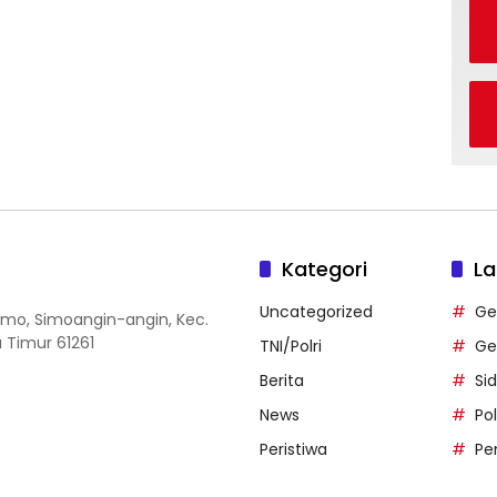
Kategori
La
Uncategorized
Ge
 Simo, Simoangin-angin, Kec.
 Timur 61261
TNI/Polri
Ge
Berita
Si
News
Po
Peristiwa
Pe