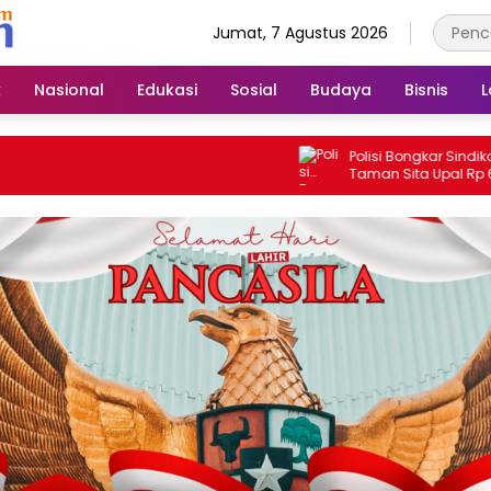
Jumat, 7 Agustus 2026
k
Nasional
Edukasi
Sosial
Budaya
Bisnis
L
Polisi Bongkar Sindikat Uang
Taman Sita Upal Rp 61,9 Ju
Tangkap Tiga Tersangka