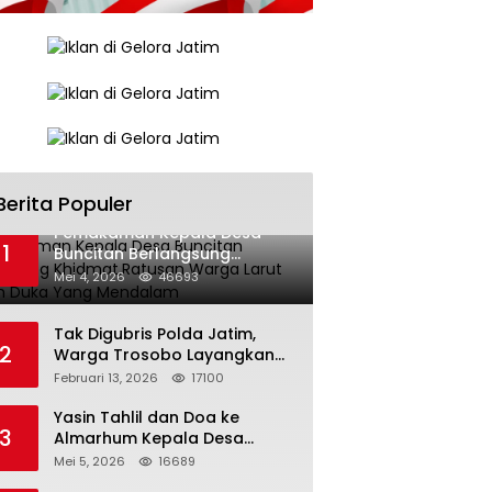
Berita Populer
Pemakaman Kepala Desa
1
Buncitan Berlangsung
Khidmat,Ratusan Warga Larut
Mei 4, 2026
46693
Dalam Duka Yang Mendalam
Tak Digubris Polda Jatim,
2
Warga Trosobo Layangkan
Dumas Dugaan Korupsi
Februari 13, 2026
17100
Oknum DPRD Sidoarjo ke
Kapolri
Yasin Tahlil dan Doa ke
3
Almarhum Kepala Desa
Buncitan Digelar Dua Lokasi
Mei 5, 2026
16689