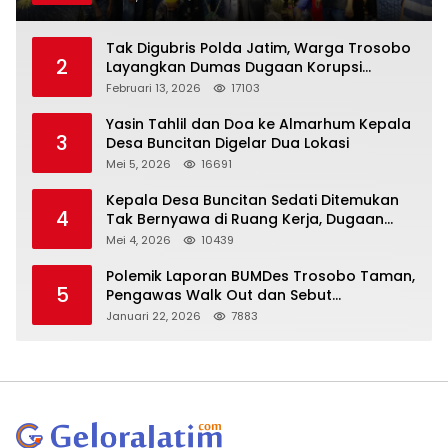
Tak Digubris Polda Jatim, Warga Trosobo
2
Layangkan Dumas Dugaan Korupsi
Oknum DPRD Sidoarjo ke Kapolri
Februari 13, 2026
17103
Yasin Tahlil dan Doa ke Almarhum Kepala
3
Desa Buncitan Digelar Dua Lokasi
Mei 5, 2026
16691
Kepala Desa Buncitan Sedati Ditemukan
4
Tak Bernyawa di Ruang Kerja, Dugaan
Bunuh Diri Menguat
Mei 4, 2026
10439
Polemik Laporan BUMDes Trosobo Taman,
5
Pengawas Walk Out dan Sebut
Kejanggalan
Januari 22, 2026
7883