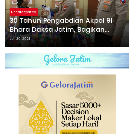
Uncategorized
30 Tahun Pengabdian Akpol 91
Bhara Daksa Jatim, Bagikan
Sembako
Juli 30, 2021