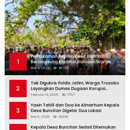
Pemakaman Kepala Desa Buncitan
1
Berlangsung Khidmat,Ratusan Warga
Larut Dalam Duka Yang Mendalam
Mei 4, 2026
46700
Tak Digubris Polda Jatim, Warga Trosobo
2
Layangkan Dumas Dugaan Korupsi
Oknum DPRD Sidoarjo ke Kapolri
Februari 13, 2026
17107
Yasin Tahlil dan Doa ke Almarhum Kepala
3
Desa Buncitan Digelar Dua Lokasi
Mei 5, 2026
16695
Kepala Desa Buncitan Sedati Ditemukan