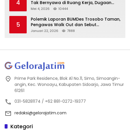
4
Tak Bernyawa di Ruang Kerja, Dugaan
Bunuh Diri Menguat
Mei 4, 2026
10444
Polemik Laporan BUMDes Trosobo Taman,
5
Pengawas Walk Out dan Sebut
Kejanggalan
Januari 22, 2026
7888
Prime Park Residence, Blok A1 No.11, Simo, Simoangin-
angin, Kec. Wonoayu, Kabupaten Sidoarjo, Jawa Timur
61261
031-58281174 / +62 881-0272-19377
redaksi@gelorajatim.com
Kategori