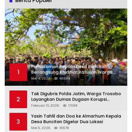
Berita Populer
Pemakaman Kepala Desa Buncitan
1
Berlangsung Khidmat,Ratusan Warga
Larut Dalam Duka Yang Mendalam
Mei 4, 2026
46684
Tak Digubris Polda Jatim, Warga Trosobo
2
Layangkan Dumas Dugaan Korupsi
Oknum DPRD Sidoarjo ke Kapolri
Februari 13, 2026
17089
Yasin Tahlil dan Doa ke Almarhum Kepala
3
Desa Buncitan Digelar Dua Lokasi
Mei 5, 2026
16678