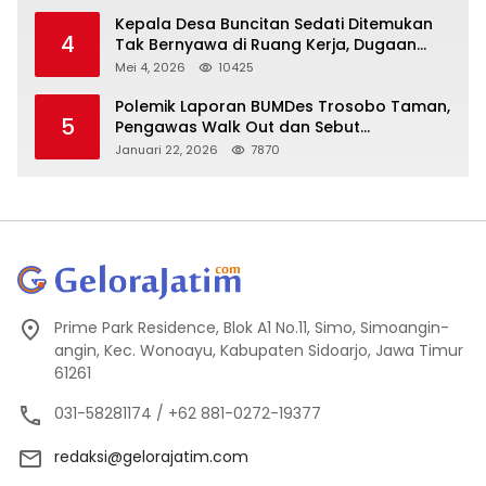
Kepala Desa Buncitan Sedati Ditemukan
4
Tak Bernyawa di Ruang Kerja, Dugaan
Bunuh Diri Menguat
Mei 4, 2026
10425
Polemik Laporan BUMDes Trosobo Taman,
5
Pengawas Walk Out dan Sebut
Kejanggalan
Januari 22, 2026
7870
Prime Park Residence, Blok A1 No.11, Simo, Simoangin-
angin, Kec. Wonoayu, Kabupaten Sidoarjo, Jawa Timur
61261
031-58281174 / +62 881-0272-19377
redaksi@gelorajatim.com