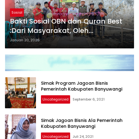
Sosial
Bakti Sosial OBN dan Quran Best
:Dari Masyarakat, Oleh
Masyarakat Untuk Masyarakat
Januari 20, 2026
Simak Program Jagoan Bisnis
Pemerintah Kabupaten Banyuwangi
Uncategorized
September 6, 2021
Simak Jagoan Bisnis Ala Pemerintah
Kabupaten Banyuwangi
Uncategorized
Juli 24, 2021