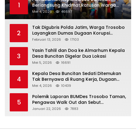
1
Berlangsung Khidmat,Ratusan Warga
Larut Dalam Duka Yang Mendalam
Mei 4, 2026
46697
Tak Digubris Polda Jatim, Warga Trosobo
2
Layangkan Dumas Dugaan Korupsi
Oknum DPRD Sidoarjo ke Kapolri
Februari 13, 2026
17103
Yasin Tahlil dan Doa ke Almarhum Kepala
3
Desa Buncitan Digelar Dua Lokasi
Mei 5, 2026
16691
Kepala Desa Buncitan Sedati Ditemukan
4
Tak Bernyawa di Ruang Kerja, Dugaan
Bunuh Diri Menguat
Mei 4, 2026
10439
Polemik Laporan BUMDes Trosobo Taman,
5
Pengawas Walk Out dan Sebut
Kejanggalan
Januari 22, 2026
7883