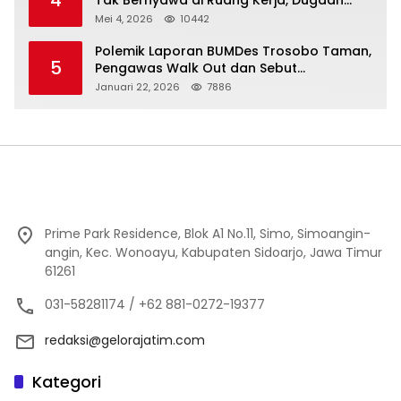
Bunuh Diri Menguat
Mei 4, 2026
10442
Polemik Laporan BUMDes Trosobo Taman,
5
Pengawas Walk Out dan Sebut
Kejanggalan
Januari 22, 2026
7886
Prime Park Residence, Blok A1 No.11, Simo, Simoangin-
angin, Kec. Wonoayu, Kabupaten Sidoarjo, Jawa Timur
61261
031-58281174 / +62 881-0272-19377
redaksi@gelorajatim.com
Kategori