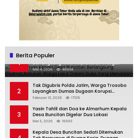
Berita Populer
Pemakaman Kepala Desa Buncitan
1
Berlangsung Khidmat,Ratusan Warga
Larut Dalam Duka Yang Mendalam
Mei 4, 2026
46698
Tak Digubris Polda Jatim, Warga Trosobo
2
Layangkan Dumas Dugaan Korupsi
Oknum DPRD Sidoarjo ke Kapolri
Februari 13, 2026
17105
Yasin Tahlil dan Doa ke Almarhum Kepala
3
Desa Buncitan Digelar Dua Lokasi
Mei 5, 2026
16693
Kepala Desa Buncitan Sedati Ditemukan
4
Tak Bernyawa di Ruang Kerja, Dugaan