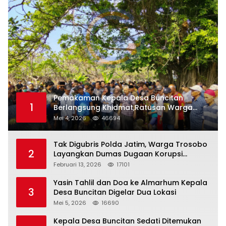
Pemakaman Kepala Desa Buncitan
1
Berlangsung Khidmat,Ratusan Warga
Larut Dalam Duka Yang Mendalam
Mei 4, 2026
46694
Tak Digubris Polda Jatim, Warga Trosobo
2
Layangkan Dumas Dugaan Korupsi
Oknum DPRD Sidoarjo ke Kapolri
Februari 13, 2026
17101
Yasin Tahlil dan Doa ke Almarhum Kepala
3
Desa Buncitan Digelar Dua Lokasi
Mei 5, 2026
16690
Kepala Desa Buncitan Sedati Ditemukan