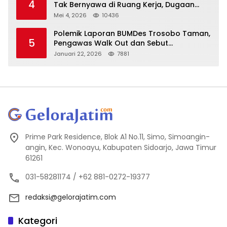
4
Tak Bernyawa di Ruang Kerja, Dugaan
Bunuh Diri Menguat
Mei 4, 2026
10436
Polemik Laporan BUMDes Trosobo Taman,
5
Pengawas Walk Out dan Sebut
Kejanggalan
Januari 22, 2026
7881
Prime Park Residence, Blok A1 No.11, Simo, Simoangin-
angin, Kec. Wonoayu, Kabupaten Sidoarjo, Jawa Timur
61261
031-58281174 / +62 881-0272-19377
redaksi@gelorajatim.com
Kategori