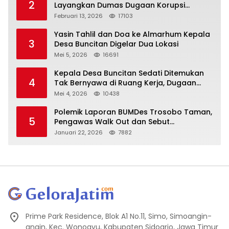
2
Layangkan Dumas Dugaan Korupsi
Oknum DPRD Sidoarjo ke Kapolri
Februari 13, 2026
17103
Yasin Tahlil dan Doa ke Almarhum Kepala
3
Desa Buncitan Digelar Dua Lokasi
Mei 5, 2026
16691
Kepala Desa Buncitan Sedati Ditemukan
4
Tak Bernyawa di Ruang Kerja, Dugaan
Bunuh Diri Menguat
Mei 4, 2026
10438
Polemik Laporan BUMDes Trosobo Taman,
5
Pengawas Walk Out dan Sebut
Kejanggalan
Januari 22, 2026
7882
Prime Park Residence, Blok A1 No.11, Simo, Simoangin-
angin, Kec. Wonoayu, Kabupaten Sidoarjo, Jawa Timur