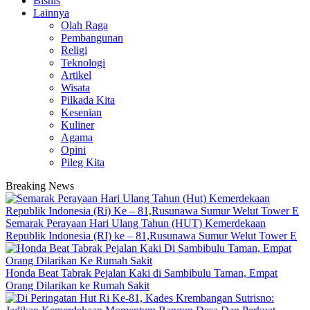
Bisnis
Lainnya
Olah Raga
Pembangunan
Religi
Teknologi
Artikel
Wisata
Pilkada Kita
Kesenian
Kuliner
Agama
Opini
Pileg Kita
Breaking News
Semarak Perayaan Hari Ulang Tahun (HUT) Kemerdekaan
Republik Indonesia (RI) ke – 81,Rusunawa Sumur Welut Tower E
Honda Beat Tabrak Pejalan Kaki di Sambibulu Taman, Empat
Orang Dilarikan ke Rumah Sakit